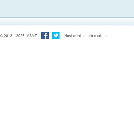
© 2013 – 2026 MŠMT
Nastavení soubrů cookies