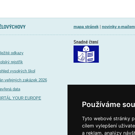
TĚLOVÝCHOVY
mapa stránek
|
novinky e-mailem
Snadné čtení
ležité odkazy
olský rejstřík
ehled vysokých škol
án veřejných zakázek 2026
evřená data
ORTÁL YOUR EUROPE
Používáme sou
Tyto webové stránky po
cílem vylepšení uživat
a reklam, analýzy návš