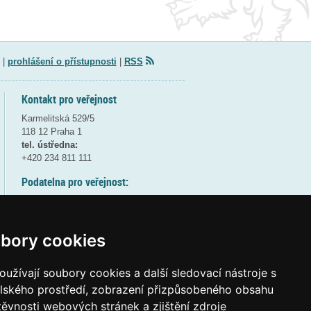
|
prohlášení o přístupnosti
|
RSS
Kontakt pro veřejnost
Karmelitská 529/5
118 12 Praha 1
tel. ústředna:
+420 234 811 111
Podatelna pro veřejnost:
pondělí a středa - 7:30-17:00
úterý a čtvrtek - 7:30-15:30
pátek - 7:30-14:00
bory cookies
8:30 - 9:30 - bezpečnostní přestávka
(více informací
ZDE
)
užívají soubory cookies a další sledovací nástroje s
elského prostředí, zobrazení přizpůsobeného obsahu
Elektronická podatelna:
těvnosti webových stránek a zjištění zdroje
posta@msmt
gov
cz