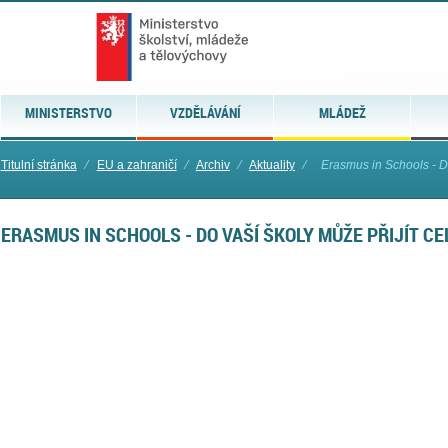
MINISTERSTVO
VZDĚLÁVÁNÍ
MLÁDEŽ
Titulní stránka
⁄
EU a zahraničí
⁄
Archiv
⁄
Aktuality
⁄
Erasmus in Schools - Do 
ERASMUS IN SCHOOLS - DO VAŠÍ ŠKOLY MŮŽE PŘIJÍT CE