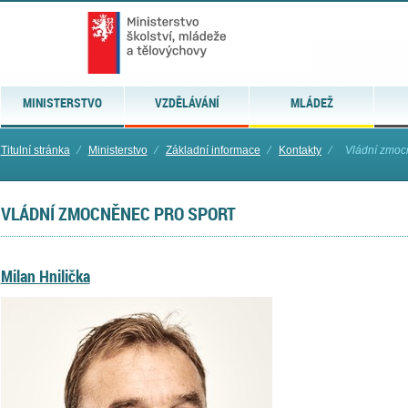
MINISTERSTVO
VZDĚLÁVÁNÍ
MLÁDEŽ
Titulní stránka
⁄
Ministerstvo
⁄
Základní informace
⁄
Kontakty
⁄
Vládní zmoc
VLÁDNÍ ZMOCNĚNEC PRO SPORT
Milan Hnilička