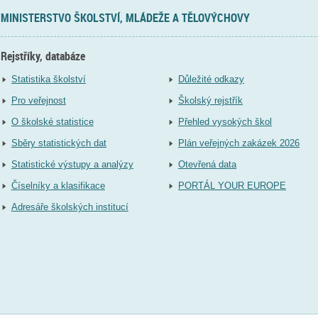
MINISTERSTVO ŠKOLSTVÍ, MLÁDEŽE A TĚLOVÝCHOVY
Rejstříky, databáze
Statistika školství
Důležité odkazy
Pro veřejnost
Školský rejstřík
O školské statistice
Přehled vysokých škol
Sběry statistických dat
Plán veřejných zakázek 2026
Statistické výstupy a analýzy
Otevřená data
Číselníky a klasifikace
PORTÁL YOUR EUROPE
Adresáře školských institucí