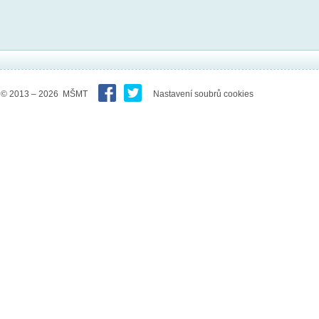
© 2013 – 2026 MŠMT
Nastavení soubrů cookies