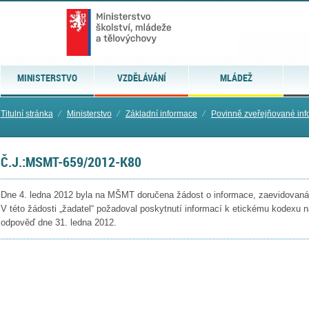
MINISTERSTVO
VZDĚLÁVÁNÍ
MLÁDEŽ
Titulní stránka
⁄
Ministerstvo
⁄
Základní informace
⁄
Povinně zveřejňované in
Č.J.:MSMT-659/2012-K80
Dne 4. ledna 2012 byla na MŠMT doručena žádost o informace, zaevidovaná
V této žádosti „žadatel“ požadoval poskytnutí informací k
etickému kodexu n
odpověď dne 3
1
. ledna 2012.