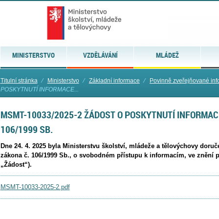
MINISTERSTVO
VZDĚLÁVÁNÍ
MLÁDEŽ
Titulní stránka
⁄
Ministerstvo
⁄
Základní informace
⁄
Povinně zveřejňované in
POSKYTNUTÍ INFORMACE...
MSMT-10033/2025-2 ŽÁDOST O POSKYTNUTÍ INFORMACE
106/1999 SB.
Dne 24. 4. 2025 byla Ministerstvu školství, mládeže a tělovýchovy doru
zákona č. 106/1999 Sb., o svobodném přístupu k informacím, ve znění p
„Žádost“).
MSMT-10033-2025-2.pdf