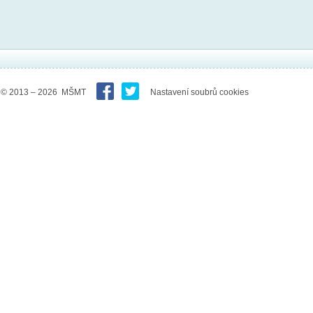
© 2013 – 2026 MŠMT
Nastavení soubrů cookies