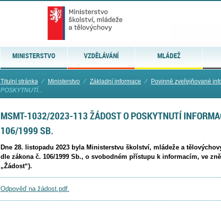
MINISTERSTVO
VZDĚLÁVÁNÍ
MLÁDEŽ
Titulní stránka
⁄
Ministerstvo
⁄
Základní informace
⁄
Povinně zveřejňované in
POSKYTNUTÍ...
MSMT-1032/2023-113 ŽÁDOST O POSKYTNUTÍ INFORMAC
106/1999 SB.
Dne 28. listopadu 2023 byla Ministerstvu školství, mládeže a tělovýcho
dle zákona č. 106/1999 Sb., o svobodném přístupu k informacím, ve zně
„Žádost“).
Odpověď na žádost.pdf.