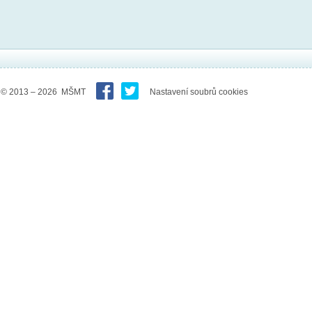
© 2013 – 2026 MŠMT
Nastavení soubrů cookies