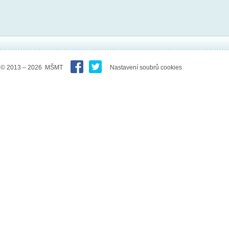
© 2013 – 2026 MŠMT
Nastavení soubrů cookies