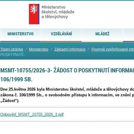
MINISTERSTVO
VZDĚLÁVÁNÍ
MLÁDEŽ
Titulní stránka
⁄
Ministerstvo
⁄
Základní informace
⁄
Povinně zveřejňované in
POSKYTNUTÍ...
MSMT-10755/2026-3- ŽÁDOST O POSKYTNUTÍ INFORMAC
106/1999 SB.
Dne 25.května 2026 byla Ministerstvu školství, mládeže a tělovýchovy d
zákona č. 106/1999 Sb., o svobodném přístupu k informacím, ve znění p
„Žádost“).
Odpověď_MSMT_10755_2026_3.pdf