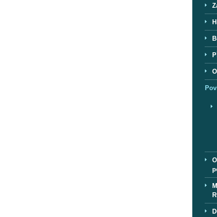
Z
H
B
P
O
Pov
O
p
M
R
D