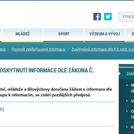
MLÁDEŽ
SPORT
VÝZKUM A VÝVOJ
E
mace
⁄
Povinně zveřejňované informace
⁄
Zveřejněné informace dle § 5 odst. 3 zá
POSKYTNUTÍ INFORMACE DLE ZÁKONA Č.
Zák
M
ství, mládeže a tělovýchovy doručena žádost o informace dle
t
tupu k informacím, ve znění pozdějších předpisů.
V
KB
)
O
ř
K