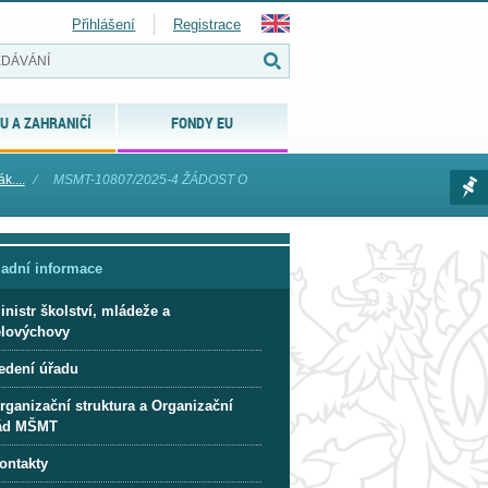
Přihlášení
Registrace
U A ZAHRANIČÍ
FONDY EU
k....
⁄
MSMT-10807/2025-4 ŽÁDOST O
ladní informace
inistr školství, mládeže a
ělovýchovy
edení úřadu
rganizační struktura a Organizační
ád MŠMT
ontakty