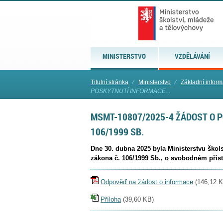
MINISTERSTVO
VZDĚLÁVÁNÍ
Titulní stránka
⁄
Ministerstvo
⁄
Základní infor
POSKYTNUTÍ INFORMACE...
MSMT-10807/2025-4 ŽÁDOST O 
106/1999 SB.
Dne 30. dubna 2025 byla Ministerstvu škol
zákona č. 106/1999 Sb., o svobodném přís
Odpověď na žádost o informace
(
146,12 
Příloha
(
39,60 KB
)