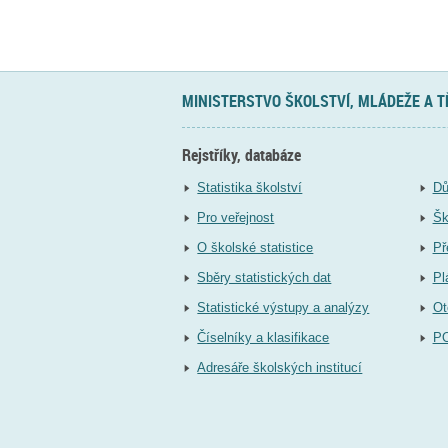
MINISTERSTVO ŠKOLSTVÍ, MLÁDEŽE A 
Rejstříky, databáze
Statistika školství
Dů
Pro veřejnost
Šk
O školské statistice
Př
Sběry statistických dat
Pl
Statistické výstupy a analýzy
Ot
Číselníky a klasifikace
P
Adresáře školských institucí