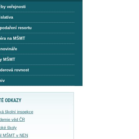
žby veřejnosti
slativa
podaření resortu
iéra na MŠMT
 novináře
y MŠMT
derová rovnost
hiv
TÉ ODKAZY
ká školní inspekce
demie věd ČR
oké školy
fil MŠMT v NEN