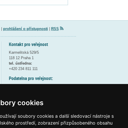
|
prohlášení o přístupnosti
|
RSS
Kontakt pro veřejnost
Karmelitská 529/5
118 12 Praha 1
tel. ústředna:
+420 234 811 111
Podatelna pro veřejnost:
pondělí a středa - 7:30-17:00
úterý a čtvrtek - 7:30-15:30
pátek - 7:30-14:00
bory cookies
8:30 - 9:30 - bezpečnostní přestávka
(více informací
ZDE
)
užívají soubory cookies a další sledovací nástroje s
elského prostředí, zobrazení přizpůsobeného obsahu
Elektronická podatelna: