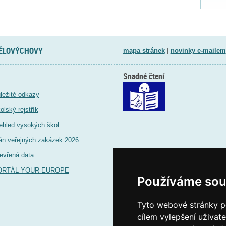
TĚLOVÝCHOVY
mapa stránek
|
novinky e-mailem
Snadné čtení
ležité odkazy
olský rejstřík
ehled vysokých škol
án veřejných zakázek 2026
evřená data
ORTÁL YOUR EUROPE
Používáme sou
Tyto webové stránky po
cílem vylepšení uživat