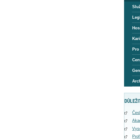
Slu
Legi
Hos
Kar
Pro
Cen
Gen
Arc
DŮLEŽI
Čes
Aka
Vys
Pro