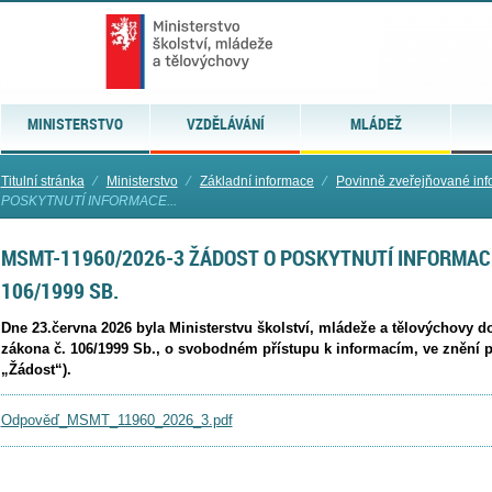
MINISTERSTVO
VZDĚLÁVÁNÍ
MLÁDEŽ
Titulní stránka
⁄
Ministerstvo
⁄
Základní informace
⁄
Povinně zveřejňované in
POSKYTNUTÍ INFORMACE...
MSMT-11960/2026-3 ŽÁDOST O POSKYTNUTÍ INFORMACE
106/1999 SB.
Dne 23.června 2026 byla Ministerstvu školství, mládeže a tělovýchovy d
zákona č. 106/1999 Sb., o svobodném přístupu k informacím, ve znění p
„Žádost“).
Odpověď_MSMT_11960_2026_3.pdf