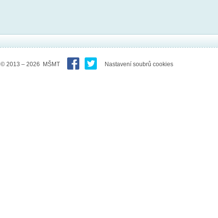
© 2013 – 2026 MŠMT
Nastavení soubrů cookies