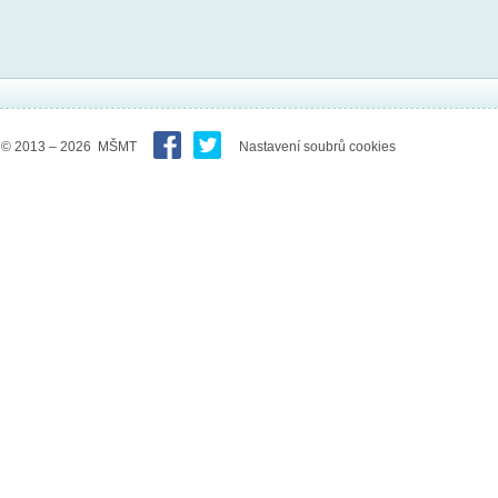
© 2013 – 2026 MŠMT
Nastavení soubrů cookies