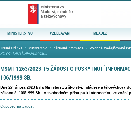
MINISTERSTVO
VZDĚLÁVÁNÍ
MLÁDEŽ
Titulní stránka
⁄
Ministerstvo
⁄
Základní informace
⁄
Povinně zveřejňované in
POSKYTNUTÍ INFORMACE...
MSMT-1263/2023-15 ŽÁDOST O POSKYTNUTÍ INFORMACE
106/1999 SB.
Dne 27. února 2023 byla Ministerstvu školství, mládeže a tělovýchovy d
zákona č. 106/1999 Sb., o svobodném přístupu k informacím, ve znění 
Odpověď na žádost