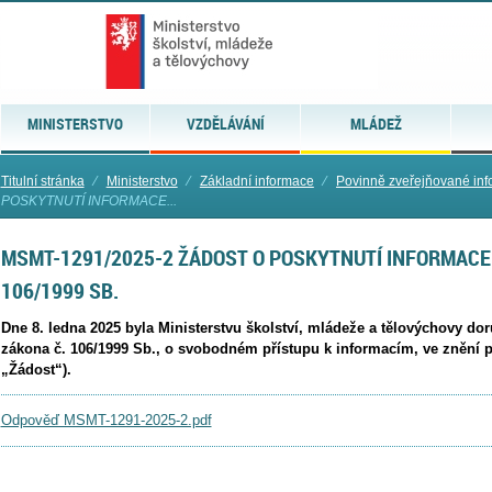
MINISTERSTVO
VZDĚLÁVÁNÍ
MLÁDEŽ
Titulní stránka
⁄
Ministerstvo
⁄
Základní informace
⁄
Povinně zveřejňované in
POSKYTNUTÍ INFORMACE...
MSMT-1291/2025-2 ŽÁDOST O POSKYTNUTÍ INFORMACE 
106/1999 SB.
Dne 8. ledna 2025 byla Ministerstvu školství, mládeže a tělovýchovy do
zákona č. 106/1999 Sb., o svobodném přístupu k informacím, ve znění p
„Žádost“).
Odpověď MSMT-1291-2025-2.pdf