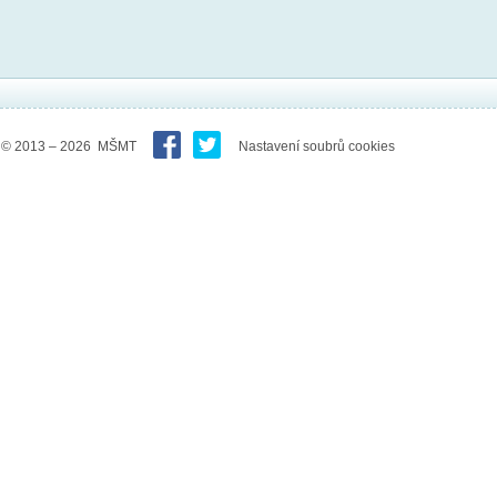
© 2013 – 2026 MŠMT
Nastavení soubrů cookies