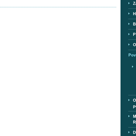
Z
H
B
P
O
Pov
O
p
M
R
D