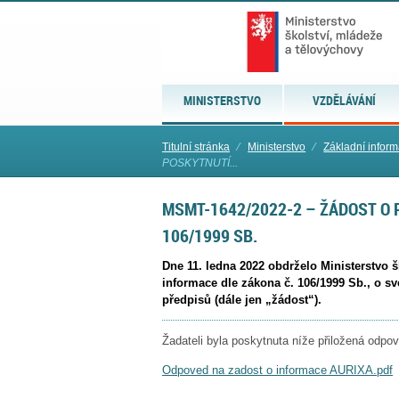
MINISTERSTVO
VZDĚLÁVÁNÍ
Titulní stránka
⁄
Ministerstvo
⁄
Základní infor
POSKYTNUTÍ...
MSMT-1642/2022-2 – ŽÁDOST O 
106/1999 SB.
Dne 11. ledna 2022 obdrželo Ministerstvo š
informace dle zákona č. 106/1999 Sb., o 
předpisů (dále jen „žádost“).
Žadateli byla poskytnuta níže přiložená odpo
Odpoved na zadost o informace AURIXA.pdf