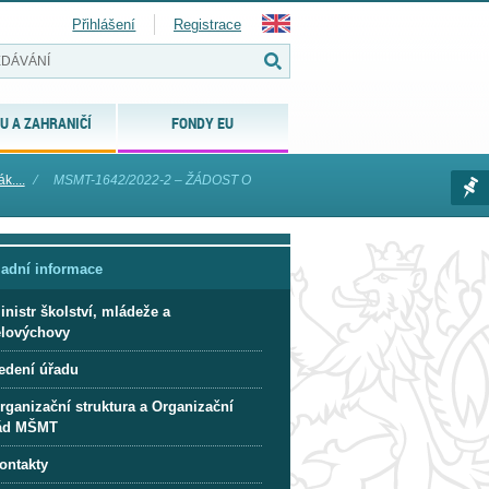
Přihlášení
Registrace
U A ZAHRANIČÍ
FONDY EU
k....
⁄
MSMT-1642/2022-2 – ŽÁDOST O
ladní informace
inistr školství, mládeže a
ělovýchovy
edení úřadu
rganizační struktura a Organizační
ád MŠMT
ontakty