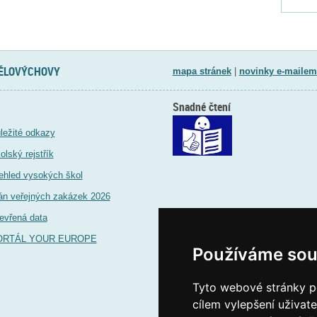
TĚLOVÝCHOVY
mapa stránek
|
novinky e-mailem
Snadné čtení
ležité odkazy
olský rejstřík
ehled vysokých škol
án veřejných zakázek 2026
evřená data
ORTÁL YOUR EUROPE
Používáme sou
Tyto webové stránky po
cílem vylepšení uživat