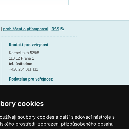
|
prohlášení o přístupnosti
|
RSS
Kontakt pro veřejnost
Karmelitská 529/5
118 12 Praha 1
tel. ústředna:
+420 234 811 111
Podatelna pro veřejnost:
pondělí a středa - 7:30-17:00
úterý a čtvrtek - 7:30-15:30
pátek - 7:30-14:00
bory cookies
8:30 - 9:30 - bezpečnostní přestávka
(více informací
ZDE
)
užívají soubory cookies a další sledovací nástroje s
elského prostředí, zobrazení přizpůsobeného obsahu
Elektronická podatelna: