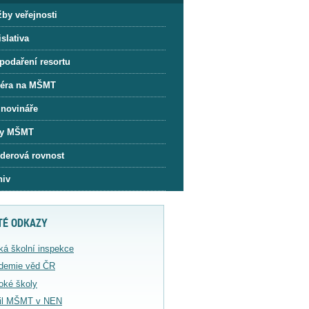
žby veřejnosti
slativa
podaření resortu
iéra na MŠMT
 novináře
y MŠMT
derová rovnost
hiv
TÉ ODKAZY
ká školní inspekce
demie věd ČR
oké školy
fil MŠMT v NEN