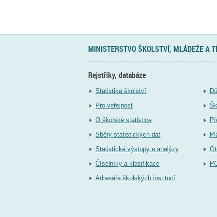
MINISTERSTVO ŠKOLSTVÍ, MLÁDEŽE A 
Rejstříky, databáze
Statistika školství
Dů
Pro veřejnost
Šk
O školské statistice
Př
Sběry statistických dat
Pl
Statistické výstupy a analýzy
Ot
Číselníky a klasifikace
P
Adresáře školských institucí