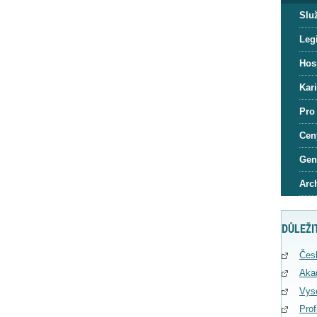
Slu
Legi
Hos
Kar
Pro
Cen
Gen
Arc
DŮLEŽI
Čes
Aka
Vys
Pro