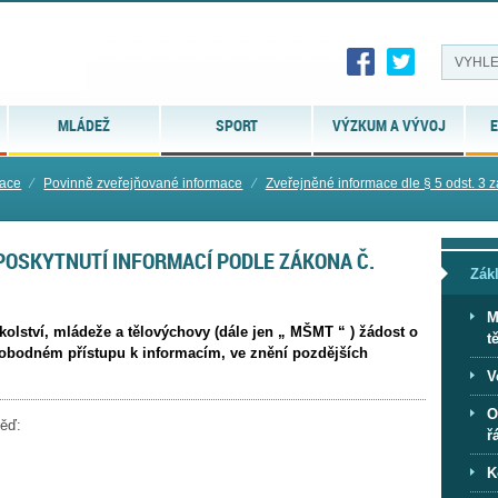
MLÁDEŽ
SPORT
VÝZKUM A VÝVOJ
E
mace
⁄
Povinně zveřejňované informace
⁄
Zveřejněné informace dle § 5 odst. 3 zá
POSKYTNUTÍ INFORMACÍ PODLE ZÁKONA Č.
Zák
M
kolství, mládeže a tělovýchovy (dále jen „ MŠMT “ ) žádost o
t
svobodném přístupu k informacím, ve znění pozdějších
V
O
věď:
ř
K