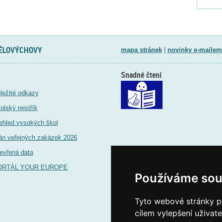
TĚLOVÝCHOVY
mapa stránek
|
novinky e-mailem
Snadné čtení
ležité odkazy
olský rejstřík
ehled vysokých škol
án veřejných zakázek 2026
evřená data
ORTÁL YOUR EUROPE
Používáme sou
Tyto webové stránky po
cílem vylepšení uživat