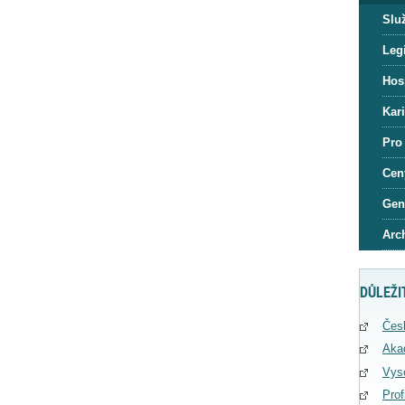
Slu
Legi
Hos
Kar
Pro
Cen
Gen
Arc
DŮLEŽI
Čes
Aka
Vys
Pro