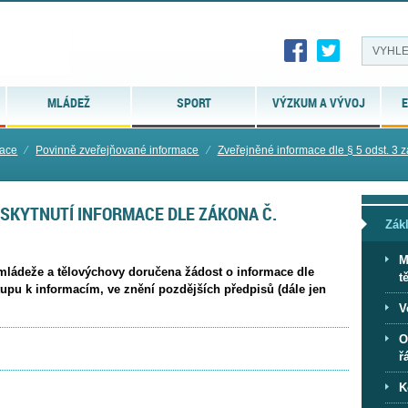
MLÁDEŽ
SPORT
VÝZKUM A VÝVOJ
E
mace
⁄
Povinně zveřejňované informace
⁄
Zveřejněné informace dle § 5 odst. 3 zá
SKYTNUTÍ INFORMACE DLE ZÁKONA Č.
Zák
M
, mládeže a tělovýchovy doručena žádost o informace dle
t
upu k informacím, ve znění pozdějších předpisů (dále jen
V
O
ř
K