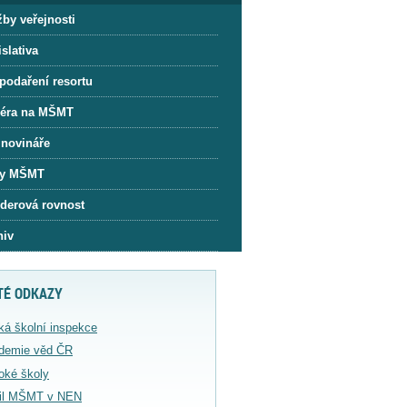
žby veřejnosti
slativa
podaření resortu
iéra na MŠMT
 novináře
y MŠMT
derová rovnost
hiv
TÉ ODKAZY
ká školní inspekce
demie věd ČR
oké školy
fil MŠMT v NEN