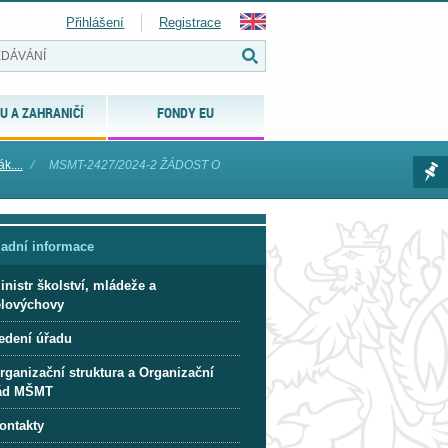
Přihlášení
Registrace
U A ZAHRANIČÍ
FONDY EU
k....
⁄
MSMT-2427/2024-2 ŽÁDOST O
ladní informace
inistr školství, mládeže a
ělovýchovy
edení úřadu
rganizační struktura a Organizační
ád MŠMT
ontakty