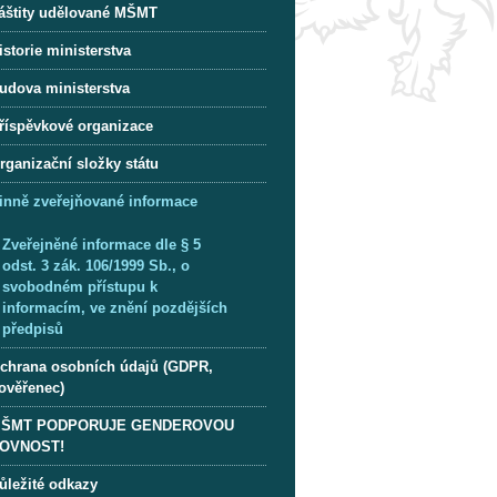
áštity udělované MŠMT
istorie ministerstva
udova ministerstva
říspěvkové organizace
rganizační složky státu
inně zveřejňované informace
Zveřejněné informace dle § 5
odst. 3 zák. 106/1999 Sb., o
svobodném přístupu k
informacím, ve znění pozdějších
předpisů
chrana osobních údajů (GDPR,
ověřenec)
ŠMT PODPORUJE GENDEROVOU
OVNOST!
ůležité odkazy