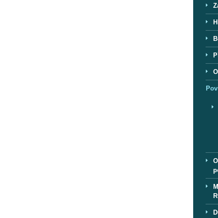
Z
H
B
P
O
Pov
O
p
M
R
D