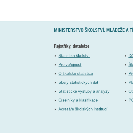
MINISTERSTVO ŠKOLSTVÍ, MLÁDEŽE A 
Rejstříky, databáze
Statistika školství
Dů
Pro veřejnost
Šk
O školské statistice
Př
Sběry statistických dat
Pl
Statistické výstupy a analýzy
Ot
Číselníky a klasifikace
P
Adresáře školských institucí