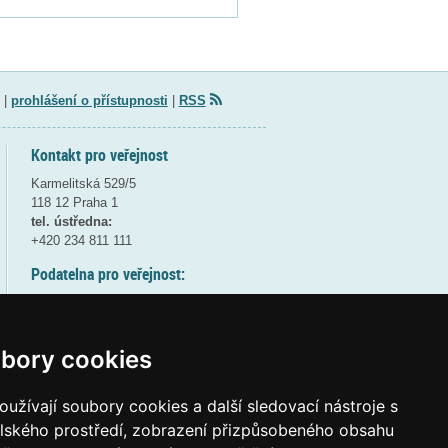
|
prohlášení o přístupnosti
|
RSS
Kontakt pro veřejnost
Karmelitská 529/5
118 12 Praha 1
tel. ústředna:
+420 234 811 111
Podatelna pro veřejnost:
pondělí a středa - 7:30-17:00
úterý a čtvrtek - 7:30-15:30
pátek - 7:30-14:00
bory cookies
8:30 - 9:30 - bezpečnostní přestávka
(více informací
ZDE
)
užívají soubory cookies a další sledovací nástroje s
elského prostředí, zobrazení přizpůsobeného obsahu
Elektronická podatelna: