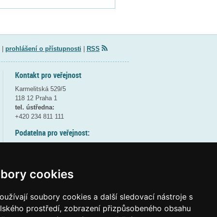
|
prohlášení o přístupnosti
|
RSS
Kontakt pro veřejnost
Karmelitská 529/5
118 12 Praha 1
tel. ústředna:
+420 234 811 111
Podatelna pro veřejnost:
pondělí a středa - 7:30-17:00
úterý a čtvrtek - 7:30-15:30
pátek - 7:30-14:00
bory cookies
8:30 - 9:30 - bezpečnostní přestávka
(více informací
ZDE
)
užívají soubory cookies a další sledovací nástroje s
elského prostředí, zobrazení přizpůsobeného obsahu
Elektronická podatelna: