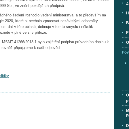
Z
999 Sb., ve znění pozdějších předpisů.
H
ádného šetření rozhodlo vedení ministerstva, a to především na
ie 2020, které si nechalo zpracovat nezávislými odborníky.
B
st dat v této oblasti, definuje v tomto smyslu i několik
znete v plné verzi v příloze.
P
. MSMT-41266/2018-1 bylo zajištění podpisu průvodního dopisu k
O
 rovněž připojujeme k naší odpovědi.
Pov
litiky
O
p
M
R
D