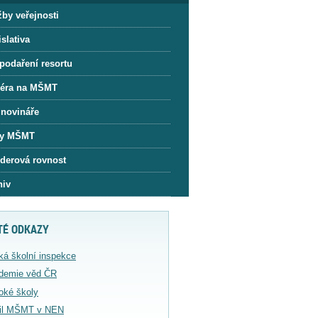
žby veřejnosti
slativa
podaření resortu
iéra na MŠMT
 novináře
y MŠMT
derová rovnost
hiv
TÉ ODKAZY
ká školní inspekce
demie věd ČR
oké školy
fil MŠMT v NEN