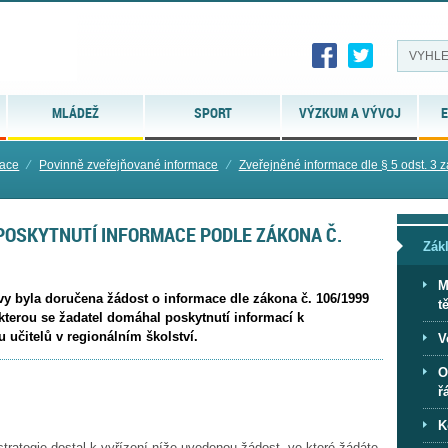
MLÁDEŽ
SPORT
VÝZKUM A VÝVOJ
E
mace
⁄
Povinně zveřejňované informace
⁄
Zveřejněné informace dle § 5 odst. 3 zá
POSKYTNUTÍ INFORMACE PODLE ZÁKONA Č.
Zák
M
ovy byla doručena žádost o informace dle zákona č. 106/1999
t
terou se žadatel domáhal poskytnutí informací k
 učitelů v regionálním školství.
V
O
ř
K
 strategie dostal k vyřízení níže uvedenou žádost, ve které žádáte