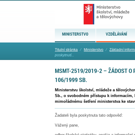
MINISTERSTVO
VZDĚLÁVÁNÍ
Titulní stránka
⁄
Ministerstvo
⁄
Základní infor
poskytnutí...
MSMT-2519/2019-2 – ŽÁDOST O 
106/1999 SB.
Ministerstvu školství, mládeže a tělových
Sb., o svobodném přístupu k informacím, k
mimořádnému šetření ministerstva ke stavu
Žadateli byla poskytnuta tato odpověď:
Vážený pane,
odbor školské statistiky, analýz a informační