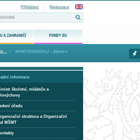
Přihlášení
Registrace
U A ZAHRANIČÍ
FONDY EU
k....
⁄
MSMT-2519/2019-2 – žádost o
ladní informace
inistr školství, mládeže a
ělovýchovy
edení úřadu
rganizační struktura a Organizační
ád MŠMT
ontakty