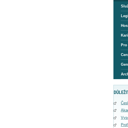
Slu
Legi
Hos
Kar
Pro
Cen
Gen
Arc
DŮLEŽI
Čes
Aka
Vys
Pro