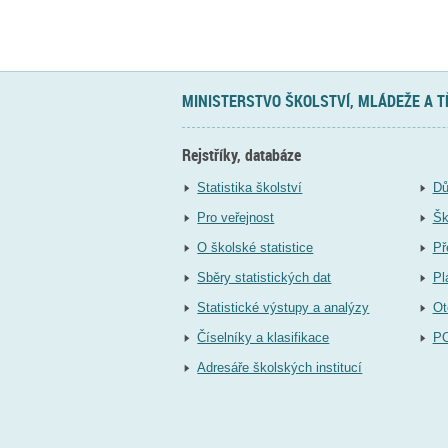
MINISTERSTVO ŠKOLSTVÍ, MLÁDEŽE A 
Rejstříky, databáze
Statistika školství
Dů
Pro veřejnost
Šk
O školské statistice
Př
Sběry statistických dat
Pl
Statistické výstupy a analýzy
Ot
Číselníky a klasifikace
P
Adresáře školských institucí