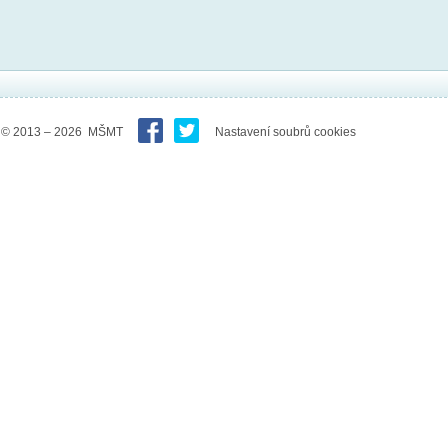
© 2013 – 2026 MŠMT
Nastavení soubrů cookies