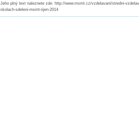
Jeho plný text naleznete zde: http://www.msmt.cz/vzdelavani/stredni-vzdela
skolach-sdeleni-msmt-rijen-2014