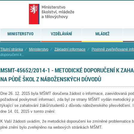
MINISTERSTVO
VZDĚLÁVÁNÍ
MLÁDEŽ
Titulní stránka
⁄
Ministerstvo
⁄
Základní informace
⁄
Povinně zveřejňované in
doporučení k...
MSMT-45652/2014-1 - METODICKÉ DOPORUČENÍ K ZAH
NA PŮDĚ ŠKOL Z NÁBOŽENSKÝCH DŮVODŮ
Dne 26. 12. 2015 byla MŠMT doručena žádost o informace, zaevidovaná pod
požadoval poskytnutí informací, zda byl ze strany MŠMT vydán metodický po
týkající se zahalování žáků/studentů z důvodu náboženského přesvědčení. I
dne 14. 01. 2015 v tomto znění:
K Vaší žádosti uvádím, že metodické doporučení ke zmíněné problematice by
plné znění bylo zveřejněno na webových stránkách MŠMT.