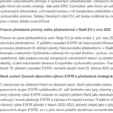
posílení celosvětového přístupu k výzkumným infrastrukturám. Stěžejními h
jako fórum pro tvorbu strategií, dále poté
ERIC Committee
, jako fórum pro 
výzkumných infrastruktur, a Evropské komise v roli katalyzátoru politickéh
výzkumného prostoru. Debaty členských států EU, jež budou směřovat ke ze
jsou v tomto ohledu zcela klíčové.
Francie představila priority svého předsednictví v Radě EU v roce 2022
Francie se stane předsednickou zemí Rady EU po dobu trvání 1. pol. roku 20
slovinské předsednictví. V průběhu zasedání ESFRI tak francouzské Ministe
a inovace představilo tři stěžejní priority francouzského předsednictví v R
konceptu znalostního čtyřúhelníku zahrnujícího vysoké školství, výzkum, i
společnosti, dále podpora rozvoje evropských univerzitních aliancí za účel
identity, a také mezinárodní dimenze Evropského výzkumného prostoru. Fra
hostit 79. plenární zasedání ESFRI, na které naváží hned 25. března 2022 o
Nově zvolení členové výkonného výboru ESFRI a předsedové strategic
V návaznosti na výběrové řízení na obsazení pozic členů výkonného výboru
pracovních skupin ESFRI vyhlášeného 10. září letošního roku byly všechny
nový výkonný výbor ESFRI ustaven se stejným počtem členů jako dosluhují
zahrnující kromě předsedy ESFRI a zástupce Evropské komise i 8 dalších č
výkonný výbor ESFRI působit v letech 2022–2023, přičemž stejně jako v pří
pracovních skupin ESFRI, se i v jeho rámci podařilo dosáhnout rovnoměrnéh