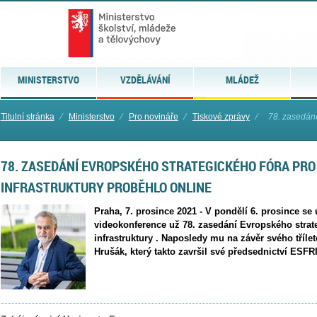
MINISTERSTVO
VZDĚLÁVÁNÍ
MLÁDEŽ
Titulní stránka
⁄
Ministerstvo
⁄
Pro novináře
⁄
Tiskové zprávy
⁄
78. zasedání
78. ZASEDÁNÍ EVROPSKÉHO STRATEGICKÉHO FÓRA PR
INFRASTRUKTURY PROBĚHLO ONLINE
Praha, 7. prosince 2021 - V pondělí 6. prosince se
videokonference už 78. zasedání Evropského stra
infrastruktury . Naposledy mu na závěr svého tříl
Hrušák, který takto završil své předsednictví ESFR