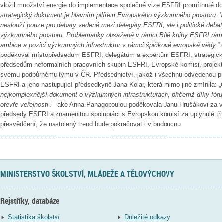
vložil množství energie do implementace společné vize ESFRI promítnuté do
strategický dokument je hlavním pilířem Evropského výzkumného prostoru. 
neslouží pouze pro debaty vedené mezi delegáty ESFRI, ale i politické deb
výzkumného prostoru. Problematiky obsažené v rámci Bílé knihy ESFRI rámu
ambice a pozici výzkumných infrastruktur v rámci špičkové evropské vědy,“
d
poděkoval místopředsedům ESFRI, delegátům a expertům ESFRI, strategi
předsedům neformálních pracovních skupin ESFRI, Evropské komisi, proje
svému podpůrnému týmu v ČR. Předsednictví, jakož i všechnu odvedenou pr
ESFRI a jeho nastupující předsedkyně Jana Kolar, která mimo jiné zmínila: „
nejkomplexnější dokument o výzkumných infrastrukturách, přičemž díky fóru
otevře veřejnosti“.
Také Anna Panagopoulou poděkovala Janu Hrušákovi za ve
předsedy ESFRI a znamenitou spolupráci s Evropskou komisí za uplynulé tři 
přesvědčení, že nastolený trend bude pokračovat i v budoucnu.
MINISTERSTVO ŠKOLSTVÍ, MLÁDEŽE A TĚLOVÝCHOVY
Rejstříky, databáze
Statistika školství
Důležité odkazy