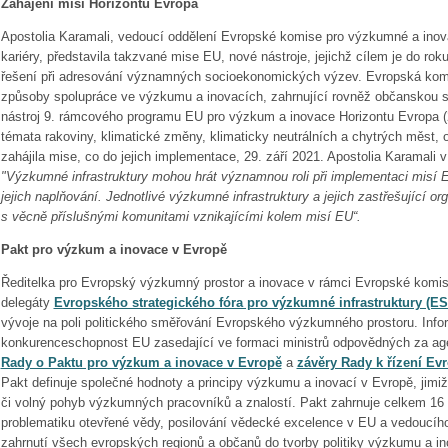
Zahájení misí Horizontu Evropa
Apostolia Karamali, vedoucí oddělení Evropské komise pro výzkumné a ino
kariéry, představila takzvané mise EU, nové nástroje, jejichž cílem je do ro
řešení při adresování významných socioekonomických výzev. Evropská komis
způsoby spolupráce ve výzkumu a inovacích, zahrnující rovněž občanskou s
nástroj 9. rámcového programu EU pro výzkum a inovace Horizontu Evropa (
témata rakoviny, klimatické změny, klimaticky neutrálních a chytrých měst
zahájila mise, co do jejich implementace, 29. září 2021. Apostolia Karamali v 
"Výzkumné infrastruktury mohou hrát významnou roli při implementaci misí 
jejich naplňování. Jednotlivé výzkumné infrastruktury a jejich zastřešující or
s věcně příslušnými komunitami vznikajícími kolem misí EU“.
Pakt pro výzkum a inovace v Evropě
Ředitelka pro Evropský výzkumný prostor a inovace v rámci Evropské komi
delegáty
Evropského strategického fóra pro výzkumné infrastruktury (ES
vývoje na poli politického směřování Evropského výzkumného prostoru. Info
konkurenceschopnost EU zasedající ve formaci ministrů odpovědných za ag
Rady o Paktu pro výzkum a inovace v Evropě
a
závěry Rady k řízení E
Pakt definuje společné hodnoty a principy výzkumu a inovací v Evropě, jim
či volný pohyb výzkumných pracovníků a znalostí. Pakt zahrnuje celkem 16 pr
problematiku otevřené vědy, posilování vědecké excelence v EU a vedoucího
zahrnutí všech evropských regionů a občanů do tvorby politiky výzkumu a in