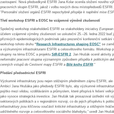
zastoupení. Nová předsedkyně ESFRI Jana Kolar ocenila složení nového vý
pracovních skupin ESFRI, jakož i volbu nových dvou místopředsedů ESFRI.
"Personální složení orgánů ESFRI nepochybně přispěje k naplnění mise ESF
Třetí workshop ESFRI a EOSC ke vzájemné výměně zkušeností
Společný workshop stakeholderů ESFRI se stakeholdery iniciativy
European
účelem vzájemné výměny zkušeností se uskuteční 25.–26. ledna 2022 buď ja
příznivých epidemiologických podmínek jako prezenční konferenční setkání 
workshop tohoto druhu
“
Research Infrastructures shaping EOSC”
se zaměř
a výzkumnými infrastrukturami ESFRI a celosvětového formátu. Workshop 
skupiny na téma EOSC a projektu
StR-ESFRI 2
. Jan Hrušák ocenil aktivity 
neformální pracovní skupina významným způsobem přispěla k politickým de
cenných vstupů do Cestovní mapy ESFRI a
Bílé knihy ESFRI
."
Předání předsednictví ESFRI
Výzkumné infrastruktury jsou nejen stěžejním předmětem zájmu ESFRI, ale 
Ambicí Jana Hrušáka jako předsedy ESFRI bylo, aby výzkumné infrastruktur
pojítko mezi vědou, vzděláváním a průmyslem, které přispívá k řešení velký
jako vysoce strategická investice. Jan Hrušák tak prosazoval ústřední roli v
sektorových politikách a v regionálním rozvoji, co do jejich příspěvku k polit
infrastruktury jsou klíčovou součástí kritické infrastruktury a stěžejním hráč
udržitelného rozvoje a celosvětového sociálního blahobytu,“
uvedl Jan Hrušák