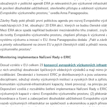
obsažených v politické agendě ERA je relevantních pro výzkumné infrastruk
k posílení dlouhodobé udržitelnosti, otevřeného přístupu a odolnosti výzkumn
Evropského výzkumného prostoru,“
uvedla Anna Panagopoulou.
Závěry Rady poté přináší první politickou agendu pro rozvoj Evropského vý
nadcházejících 3 let, obsahující 20 ERA akcí, kterých se budou členské stát
Mezi ERA akce spadá například budování mezinárodního trhu znalostí, zvyšo
do tvorby Evropského výzkumného prostoru, zlepšení přístupu k výzkumné a
systému výzkumu a inovací v EU. Anna Panagopoulou dodala: „
Pakt a závěr
a priority odsouhlasené na úrovni EU a jejích členských států a přináší novo
výzkumného prostoru“.
Monitoring implementace Nařízení Rady o ERIC
Dosud vzniklo v EU celkem 23
konsorcií evropských výzkumných infrastr
z nich umožňují dosahování špičkových vědeckých výsledků a mají mimo jiné
vzdělávání. Devatenáct z konsorcií ERIC je distribuovaných a jsou ustavena
disciplínami, sdružují stovky výzkumných institucí a vysokých škol a zpřís
komunitám výzkumně-infrastrukturní kapacity, které provozují, na principu pol
Doporučení vzešlá z rozsáhlého šetření implementace Nařízení Rady o ERIC a
výzkumných kapacit v rámci Evropského výzkumného prostoru; (2) překonán
koordinace a řízení a zabezpečení dlouhodobé udržitelnosti Evropského výzk
vazeb výzkumných infrastruktur se společností a ekonomikou a jejich přínos