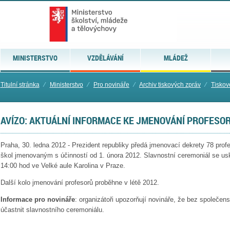
MINISTERSTVO
VZDĚLÁVÁNÍ
MLÁDEŽ
Titulní stránka
⁄
Ministerstvo
⁄
Pro novináře
⁄
Archiv tiskových zpráv
⁄
Tiskov
AVÍZO: AKTUÁLNÍ INFORMACE KE JMENOVÁNÍ PROFESO
Praha, 30. ledna 2012 - Prezident republiky předá jmenovací dekrety 78 pr
škol jmenovaným s účinností od 1. února 2012. Slavnostní ceremoniál se usk
14:00 hod ve Velké aule Karolina v Praze.
Další kolo jmenování profesorů proběhne v létě 2012.
Informace pro novináře
: organizátoři upozorňují novináře, že bez společ
účastnit slavnostního ceremoniálu.