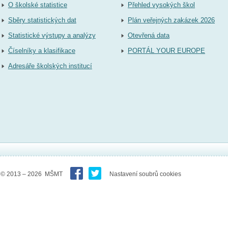
O školské statistice
Přehled vysokých škol
Sběry statistických dat
Plán veřejných zakázek 2026
Statistické výstupy a analýzy
Otevřená data
Číselníky a klasifikace
PORTÁL YOUR EUROPE
Adresáře školských institucí
© 2013 – 2026 MŠMT
Nastavení soubrů cookies