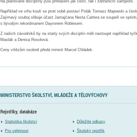
Na plánované disciplíny jsou přihlášení jak čeští, tak i zahraniční šampioni.
Například ve vrhu koulí se proti sobě postaví Polák Tomasz Majewski a český
Zajímavý souboj slibuje účast Jamajčana Nesta Cartera se soupeři ve sprin
s bývalým rekordmanem Dayronem Roblesem.
Z našich závodníků by na starty svých disciplín měli nastoupit například tyčk
Maslák a Denisa Rosolová.
Ceny vítězům osobně předá ministr Marcel Chládek.
MINISTERSTVO ŠKOLSTVÍ, MLÁDEŽE A TĚLOVÝCHOVY
Rejstříky, databáze
Statistika školství
Důležité odkazy
Pro veřejnost
Školský rejstřík