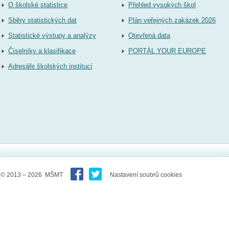
O školské statistice
Přehled vysokých škol
Sběry statistických dat
Plán veřejných zakázek 2026
Statistické výstupy a analýzy
Otevřená data
Číselníky a klasifikace
PORTÁL YOUR EUROPE
Adresáře školských institucí
© 2013 – 2026 MŠMT
Nastavení soubrů cookies