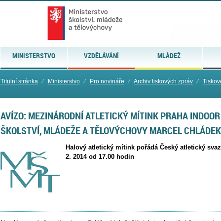
MINISTERSTVO
VZDĚLÁVÁNÍ
MLÁDEŽ
Titulní stránka
⁄
Ministerstvo
⁄
Pro novináře
⁄
Archiv tiskových zpráv
⁄
Tiskov
AVÍZO: MEZINÁRODNÍ ATLETICKÝ MÍTINK PRAHA INDOOR
ŠKOLSTVÍ, MLÁDEŽE A TĚLOVÝCHOVY MARCEL CHLÁDEK
Halový atletický mítink pořádá Český atletický sva
2. 2014 od 17.00 hodin