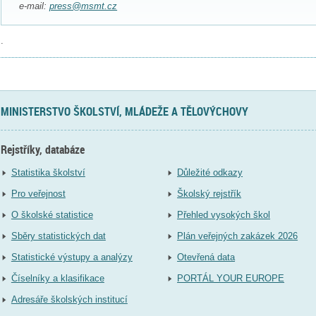
e-mail:
press@msmt.cz
.
MINISTERSTVO ŠKOLSTVÍ, MLÁDEŽE A TĚLOVÝCHOVY
Rejstříky, databáze
Statistika školství
Důležité odkazy
Pro veřejnost
Školský rejstřík
O školské statistice
Přehled vysokých škol
Sběry statistických dat
Plán veřejných zakázek 2026
Statistické výstupy a analýzy
Otevřená data
Číselníky a klasifikace
PORTÁL YOUR EUROPE
Adresáře školských institucí