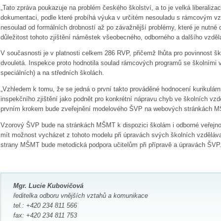
„Tato zpráva poukazuje na problém českého školství, a to je velká liberaliz
dokumentaci, podle které probíhá výuka v určitém nesouladu s rámcovým v
nesoulad od formálních drobností až po závažnější problémy, které je nutné co
důležitost tohoto zjištění náměstek všeobecného, odborného a dalšího vzd
V současnosti je v platnosti celkem 286 RVP, přičemž lhůta pro povinnost šk
dvouletá. Inspekce proto hodnotila soulad rámcových programů se školními v
speciálních) a na středních školách.
„Vzhledem k tomu, že se jedná o první takto prováděné hodnocení kurikulárn
inspekčního zjištění jako podnět pro konkrétní nápravu chyb ve školních v
prvním krokem bude zveřejnění modelového ŠVP na webových stránkách M
Vzorový ŠVP bude na stránkách MŠMT k dispozici školám i odborné veřejnos
mít možnost vycházet z tohoto modelu při úpravách svých školních vzdělá
strany MŠMT bude metodická podpora učitelům při přípravě a úpravách ŠVP
Mgr. Lucie Kubovičová
ředitelka odboru vnějších vztahů a komunikace
tel.: +420 234 811 566
fax: +420 234 811 753