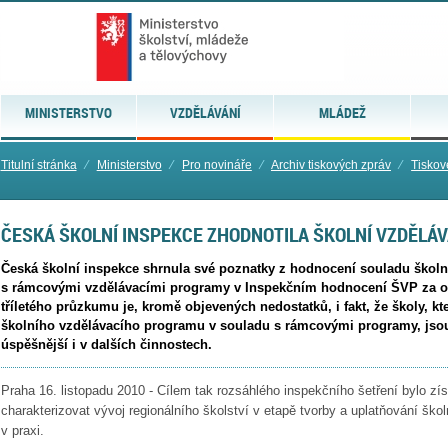
MINISTERSTVO
VZDĚLÁVÁNÍ
MLÁDEŽ
Titulní stránka
⁄
Ministerstvo
⁄
Pro novináře
⁄
Archiv tiskových zpráv
⁄
Tiskov
ČESKÁ ŠKOLNÍ INSPEKCE ZHODNOTILA ŠKOLNÍ VZDĚLÁ
Česká školní inspekce shrnula své poznatky z hodnocení souladu škol
s rámcovými vzdělávacími programy v Inspekčním hodnocení ŠVP za o
tříletého průzkumu je, kromě objevených nedostatků, i fakt, že školy, kt
školního vzdělávacího programu v souladu s rámcovými programy, jsou 
úspěšnější i v dalších činnostech.
Praha 16. listopadu 2010 - Cílem tak rozsáhlého inspekčního šetření bylo zí
charakterizovat vývoj regionálního školství v etapě tvorby a uplatňování šk
v praxi.