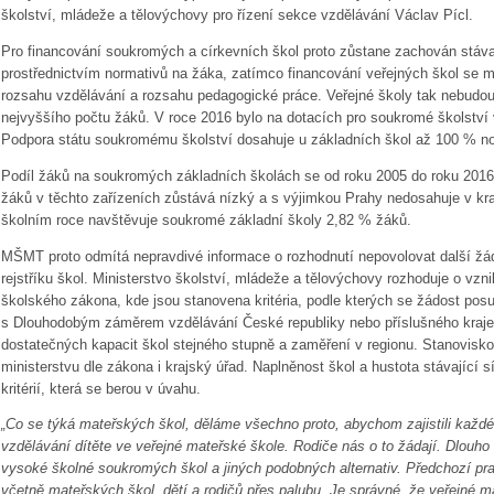
školství, mládeže a tělovýchovy pro řízení sekce vzdělávání Václav Pícl.
Pro financování soukromých a církevních škol proto zůstane zachován stáva
prostřednictvím normativů na žáka, zatímco financování veřejných škol se 
rozsahu vzdělávání a rozsahu pedagogické práce. Veřejné školy tak nebudo
nejvyššího počtu žáků. V roce 2016 bylo na dotacích pro soukromé školství
Podpora státu soukromému školství dosahuje u základních škol až 100 % nor
Podíl žáků na soukromých základních školách se od roku 2005 do roku 2016 
žáků v těchto zařízeních zůstává nízký a s výjimkou Prahy nedosahuje v kra
školním roce navštěvuje soukromé základní školy 2,82 % žáků.
MŠMT proto odmítá nepravdivé informace o rozhodnutí nepovolovat další žá
rejstříku škol. Ministerstvo školství, mládeže a tělovýchovy rozhoduje o vz
školského zákona, kde jsou stanovena kritéria, podle kterých se žádost posuz
s
Dlouhodobým záměrem vzdělávání České republiky
nebo příslušného kraje
dostatečných kapacit škol stejného stupně a zaměření v regionu. Stanovisko
ministerstvu dle zákona i krajský úřad. Naplněnost škol a hustota stávající sí
kritérií, která se berou v úvahu.
„Co se týká mateřských škol, děláme všechno proto, abychom zajistili každé
vzdělávání dítěte ve veřejné mateřské škole. Rodiče nás o to žádají. Dlouho 
vysoké školné soukromých škol a jiných podobných alternativ. Předchozí pra
včetně mateřských škol, dětí a rodičů přes palubu. Je správné, že veřejné m