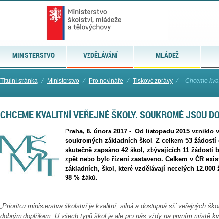
MINISTERSTVO
VZDĚLÁVÁNÍ
MLÁDEŽ
Titulní stránka
⁄
Ministerstvo
⁄
Pro novináře
⁄
Tiskové zprávy
⁄
Chceme kvali
CHCEME KVALITNÍ VEŘEJNÉ ŠKOLY. SOUKROMÉ JSOU D
Praha, 8. února 2017 - Od listopadu 2015 vzniklo 
soukromých základních škol. Z celkem 53 žádostí o
skutečně zapsáno 42 škol, zbývajících 11 žádostí b
zpět nebo bylo řízení zastaveno. Celkem v ČR exi
základních, škol, které vzdělávají necelých 12.000
98 % žáků.
„Prioritou ministerstva školství je kvalitní, silná a dostupná síť veřejných šk
dobrým doplňkem. U všech typů škol je ale pro nás vždy na prvním místě kva