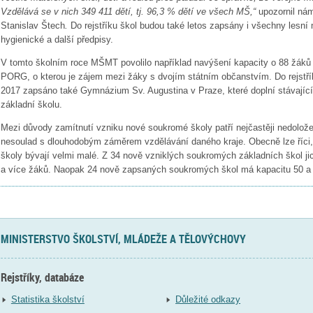
Vzdělává se v nich 349 411 dětí, tj. 96,3 % dětí ve všech MŠ,“
upozornil nám
Stanislav Štech
.
Do rejstříku škol budou také letos zapsány i všechny lesní 
hygienické a další předpisy.
V tomto školním roce MŠMT povolilo například navýšení kapacity o 88 žáků
PORG, o kterou je zájem mezi žáky s dvojím státním občanstvím. Do rejstříku
2017 zapsáno také Gymnázium Sv. Augustina v Praze, které doplní stávajíc
základní školu.
Mezi důvody zamítnutí vzniku nové soukromé školy patří nejčastěji nedolož
nesoulad s dlouhodobým záměrem vzdělávání daného kraje. Obecně lze říci
školy bývají velmi malé. Z 34 nově vzniklých soukromých základních škol ji
a více žáků. Naopak 24 nově zapsaných soukromých škol má kapacitu 50 a
MINISTERSTVO ŠKOLSTVÍ, MLÁDEŽE A TĚLOVÝCHOVY
Rejstříky, databáze
Statistika školství
Důležité odkazy