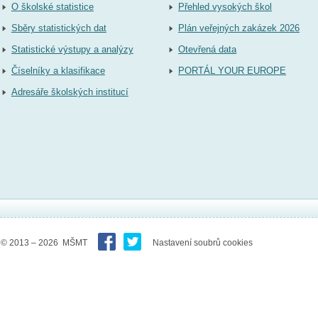
O školské statistice
Přehled vysokých škol
Sběry statistických dat
Plán veřejných zakázek 2026
Statistické výstupy a analýzy
Otevřená data
Číselníky a klasifikace
PORTÁL YOUR EUROPE
Adresáře školských institucí
© 2013 – 2026 MŠMT
Nastavení soubrů cookies