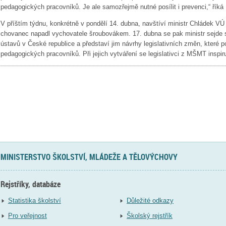
pedagogických pracovníků. Je ale samozřejmě nutné posílit i prevenci,“ říká
V příštím týdnu, konkrétně v pondělí 14. dubna, navštíví ministr Chládek VÚ 
chovanec napadl vychovatele šroubovákem. 17. dubna se pak ministr sejde
ústavů v České republice a představí jim návrhy legislativních změn, které 
pedagogických pracovníků. Při jejich vytváření se legislativci z MŠMT inspiruj
MINISTERSTVO ŠKOLSTVÍ, MLÁDEŽE A TĚLOVÝCHOVY
Rejstříky, databáze
Statistika školství
Důležité odkazy
Pro veřejnost
Školský rejstřík