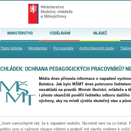
MINISTERSTVO
VZDĚLÁVÁNÍ
MLÁDEŽ
Titulní stránka
⁄
Ministerstvo
⁄
Pro novináře
⁄
Archiv tiskových zpráv
⁄
Tiskov
CHLÁDEK: OCHRANA PEDAGOGICKÝCH PRACOVNÍKŮ? NEN
Média dnes přinesla informace o napadení vychov
Boletice. Jak bylo MŠMT dnes potvrzeno ředitelem 
nezakládá na pravdě. Ministr školství, mládeže a 
i přesto okamžitě pověřil ředitelku odboru dalšího 
výchovy, aby na místě zjistila skutečný stav a pův
„Jsem samozřejmě rád, že k napadení nedošlo. Nicméně není na co čekat. 
politici jsou si vážnosti situace vědomi a podpoří mé návrhy směrem k vyšší 