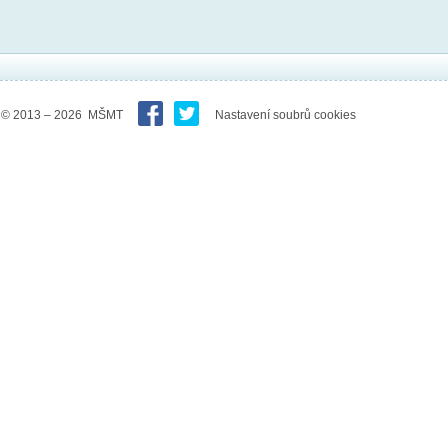
© 2013 – 2026 MŠMT
Nastavení soubrů cookies