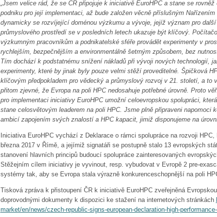
„Jsem velice rád, že se ČR připojuje k iniciativě EuroHPC a stane se rovně
podniku pro její implementaci, až bude založen věcně příslušným Nařízení
dynamicky se rozvíjející doménou výzkumu a vývoje, jejíž význam pro dalš
průmyslového prostředí se v posledních letech ukazuje být klíčový. Počíta
výzkumným pracovníkům a podnikatelské sféře provádět experimenty v prostřed
rychlejším, bezpečnějším a environmentálně šetrným způsobem, bez nutnosti
Tím dochází k podstatnému snížení nákladů při vývoji nových technologií, j
experimenty, které by jinak byly pouze velmi stěží proveditelné. Špičková HP
klíčovým předpokladem pro vědecký a průmyslový rozvoj v 21. století, a to v
přitom zjevné, že Evropa na poli HPC nedosahuje potřebné úrovně. Proto vě
pro implementaci iniciativy EuroHPC umožní celoevropskou spolupráci, kter
stane celosvětovým leaderem na poli HPC. Jsme plně připraveni napomoci k
ambicí zapojením svých znalostí a HPC kapacit, jimiž disponujeme na úrovn
Iniciativa EuroHPC vychází z Deklarace o rámci spolupráce na rozvoji HPC,
března 2017 v Římě, a jejímiž signatáři se postupně stalo 13 evropských st
stanovení hlavních principů budoucí spolupráce zainteresovaných evropskýc
Stěžejním cílem iniciativy je vyvinout, resp. vybudovat v Evropě 2 pre-exas
systémy tak, aby se Evropa stala výrazně konkurenceschopnější na poli HP
Tisková zpráva k přistoupení ČR k iniciativě EuroHPC zveřejněná Evropskou
doprovodnými dokumenty k dispozici ke stažení na internetových stránkách
market/en/news/czech-republic-signs-european-declaration-high-performance