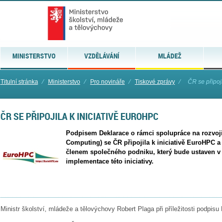
MINISTERSTVO
VZDĚLÁVÁNÍ
MLÁDEŽ
Titulní stránka
⁄
Ministerstvo
⁄
Pro novináře
⁄
Tiskové zprávy
⁄
ČR se připoj
ČR SE PŘIPOJILA K INICIATIVĚ EUROHPC
Podpisem Deklarace o rámci spolupráce na rozvoj
Computing) se ČR připojila k iniciativě EuroHPC a v
členem společného podniku, který bude ustaven v
implementace této iniciativy.
Ministr školství, mládeže a tělovýchovy Robert Plaga při příležitosti podpisu