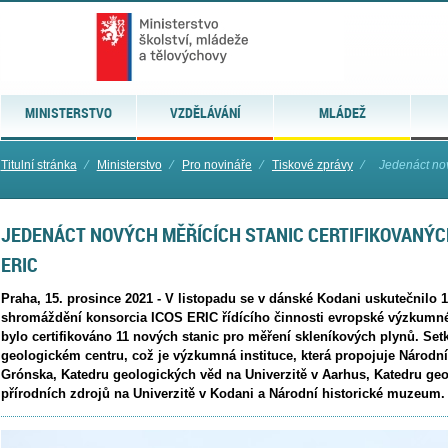
MINISTERSTVO
VZDĚLÁVÁNÍ
MLÁDEŽ
Titulní stránka
⁄
Ministerstvo
⁄
Pro novináře
⁄
Tiskové zprávy
⁄
Jedenáct nov
JEDENÁCT NOVÝCH MĚŘÍCÍCH STANIC CERTIFIKOVANÝC
ERIC
Praha, 15. prosince 2021 - V listopadu se v dánské Kodani uskutečnilo 
shromáždění konsorcia ICOS ERIC řídícího činnosti evropské výzkumné 
bylo certifikováno 11 nových stanic pro měření skleníkových plynů. Se
geologickém centru, což je výzkumná instituce, která propojuje Národn
Grónska, Katedru geologických věd na Univerzitě v Aarhus, Katedru g
přírodních zdrojů na Univerzitě v Kodani a Národní historické muzeum.