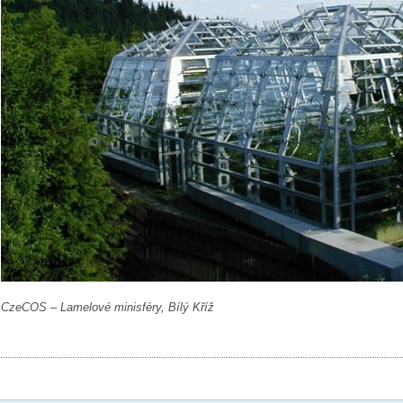
CzeCOS – Lamelové minisféry, Bílý Kříž