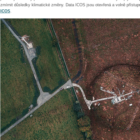
zmírnit důsledky klimatické změny. Data ICOS jsou otevřená a volně přístu
ICOS
.