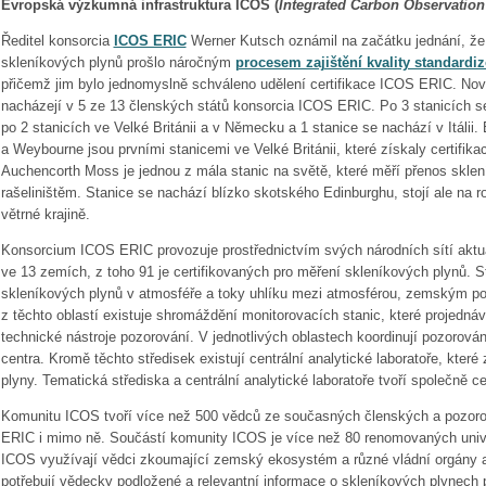
Evropská výzkumná infrastruktura ICOS (
Integrated Carbon Observatio
Ředitel konsorcia
ICOS ERIC
Werner Kutsch oznámil na začátku jednání, že
skleníkových plynů prošlo náročným
procesem zajištění kvality standard
přičemž jim bylo jednomyslně schváleno udělení certifikace ICOS ERIC. Nově
nacházejí v 5 ze 13 členských států konsorcia ICOS ERIC. Po 3 stanicích s
po 2 stanicích ve Velké Británii a v Německu a 1 stanice se nachází v Itálii
a Weybourne jsou prvními stanicemi ve Velké Británii, které získaly certifi
Auchencorth Moss je jednou z mála stanic na světě, které měří přenos skl
rašeliništěm. Stanice se nachází blízko skotského Edinburghu, stojí ale na r
větrné krajině.
Konsorcium ICOS ERIC provozuje prostřednictvím svých národních sítí aktu
ve 13 zemích, z toho 91 je certifikovaných pro měření skleníkových plynů. S
skleníkových plynů v atmosféře a toky uhlíku mezi atmosférou, zemským p
z těchto oblastí existuje shromáždění monitorovacích stanic, které projednáv
technické nástroje pozorování. V jednotlivých oblastech koordinují pozorován
centra. Kromě těchto středisek existují centrální analytické laboratoře, které 
plyny. Tematická střediska a centrální analytické laboratoře tvoří společně ce
Komunitu ICOS tvoří více než 500 vědců ze současných členských a pozoro
ERIC i mimo ně. Součástí komunity ICOS je více než 80 renomovaných unive
ICOS využívají vědci zkoumající zemský ekosystém a různé vládní orgány a
potřebují vědecky podložené a relevantní informace o skleníkových plynech