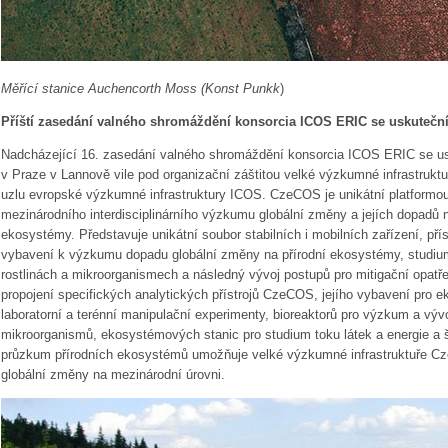
Měřící stanice Auchencorth Moss (Konst Punkk
)
Příští zasedání valného shromáždění konsorcia ICOS ERIC se uskuteční
Nadcházející 16. zasedání valného shromáždění konsorcia ICOS ERIC se us
v Praze v Lannově vile pod organizační záštitou velké výzkumné infrastrukt
uzlu evropské výzkumné infrastruktury ICOS. CzeCOS je unikátní platformou
mezinárodního interdisciplinárního výzkumu globální změny a jejích dopadů n
ekosystémy. Představuje unikátní soubor stabilních i mobilních zařízení, pří
vybavení k výzkumu dopadu globální změny na přírodní ekosystémy, studi
rostlinách a mikroorganismech a následný vývoj postupů pro mitigační opatřen
propojení specifických analytických přístrojů CzeCOS, jejího vybavení pro ek
laboratorní a terénní manipulační experimenty, bioreaktorů pro výzkum a výv
mikroorganismů, ekosystémových stanic pro studium toku látek a energie a 
průzkum přírodních ekosystémů umožňuje velké výzkumné infrastruktuře 
globální změny na mezinárodní úrovni.