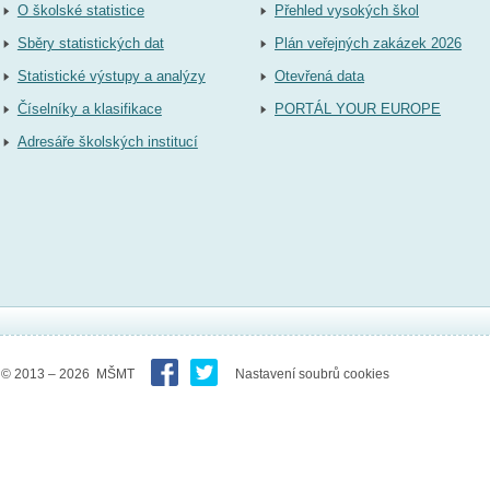
O školské statistice
Přehled vysokých škol
Sběry statistických dat
Plán veřejných zakázek 2026
Statistické výstupy a analýzy
Otevřená data
Číselníky a klasifikace
PORTÁL YOUR EUROPE
Adresáře školských institucí
© 2013 – 2026 MŠMT
Nastavení soubrů cookies