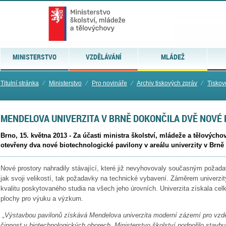
MINISTERSTVO
VZDĚLÁVÁNÍ
MLÁDEŽ
Titulní stránka
⁄
Ministerstvo
⁄
Pro novináře
⁄
Archiv tiskových zpráv
⁄
Tiskov
MENDELOVA UNIVERZITA V BRNĚ DOKONČILA DVĚ NOVÉ
Brno, 15. května 2013 - Za účasti ministra školství, mládeže a tělovýcho
otevřeny dva nové biotechnologické pavilony v areálu univerzity v Brně
Nové prostory nahradily stávající, které již nevyhovovaly současným poža
jak svoji velikostí, tak požadavky na technické vybavení. Záměrem univerzity
kvalitu poskytovaného studia na všech jeho úrovních. Univerzita získala ce
plochy pro výuku a výzkum.
„Výstavbou pavilonů získává Mendelova univerzita moderní zázemí pro vz
činnost v biotechnologických oborech. Ministerstvo školství podpořilo stavb