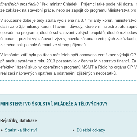
finančních prostředků,“
řekl ministr Chládek. Příjemci také podle něj dostali
ze zakázek na stavební práce, nebo se zapojit do programu Ministerstva pro 
V současné době je tedy ztráta vyčíslena na 8,7 miliardy korun, ministerstvo
další až o 3,5 miliardy korun. Hlavními důvody, které v minulosti ztrátu zapříč
operačního programu, dlouhé schvalování velkých projektů, dlouhé rozhodo
úsporami, pozdní vyhlašování výzev, novela zákona o veřejných zakázkách,
zejména pak pomalé čerpání ze strany příjemců.
V letošním září byla po třech měsících opět obnovena certifikace výdajů OP 
při auditu systému z roku 2013 pozastavilo v červnu Ministerstvo financí. Za
efektivní řízení skupiny operačních programů MŠMT a Řídicího orgánu OP Va
realizaci nápravných opatření a odstranění zjištěných nedostatků.
MINISTERSTVO ŠKOLSTVÍ, MLÁDEŽE A TĚLOVÝCHOVY
Rejstříky, databáze
Statistika školství
Důležité odkazy