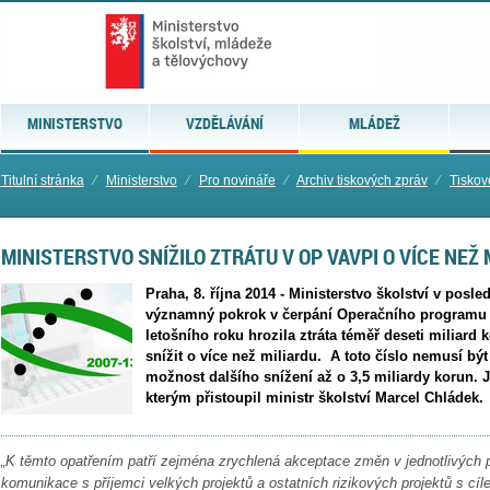
MINISTERSTVO
VZDĚLÁVÁNÍ
MLÁDEŽ
Titulní stránka
⁄
Ministerstvo
⁄
Pro novináře
⁄
Archiv tiskových zpráv
⁄
Tiskov
MINISTERSTVO SNÍŽILO ZTRÁTU V OP VAVPI O VÍCE NEŽ 
Praha, 8. října 2014 - Ministerstvo školství v posl
významný pokrok v čerpání Operačního programu V
letošního roku hrozila ztráta téměř deseti miliard 
snížit o více než miliardu. A toto číslo nemusí bý
možnost dalšího snížení až o 3,5 miliardy korun. J
kterým přistoupil ministr školství Marcel Chládek.
„K těmto opatřením patří zejména zrychlená akceptace změn v jednotlivých p
komunikace s příjemci velkých projektů a ostatních rizikových projektů s cíl