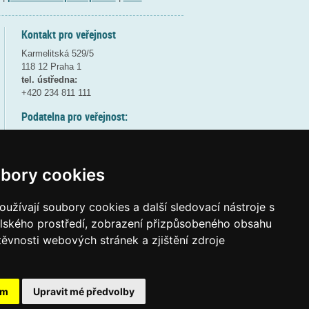
Kontakt pro veřejnost
Karmelitská 529/5
118 12 Praha 1
tel. ústředna:
+420 234 811 111
Podatelna pro veřejnost:
pondělí a středa - 7:30-17:00
úterý a čtvrtek - 7:30-15:30
pátek - 7:30-14:00
bory cookies
8:30 - 9:30 - bezpečnostní přestávka
(více informací
ZDE
)
užívají soubory cookies a další sledovací nástroje s
elského prostředí, zobrazení přizpůsobeného obsahu
Elektronická podatelna:
těvnosti webových stránek a zjištění zdroje
posta@msmt.gov.cz
ID datové schránky:
vidaawt
ám
Upravit mé předvolby