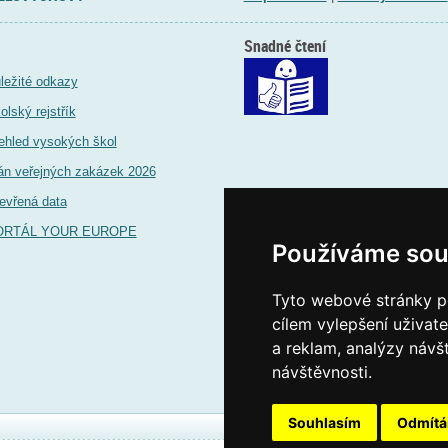
Snadné čtení
ležité odkazy
olský rejstřík
ehled vysokých škol
án veřejných zakázek 2026
evřená data
ORTÁL YOUR EUROPE
Používáme sou
Tyto webové stránky po
cílem vylepšení uživat
a reklam, analýzy návš
návštěvnosti.
Souhlasím
Odmít