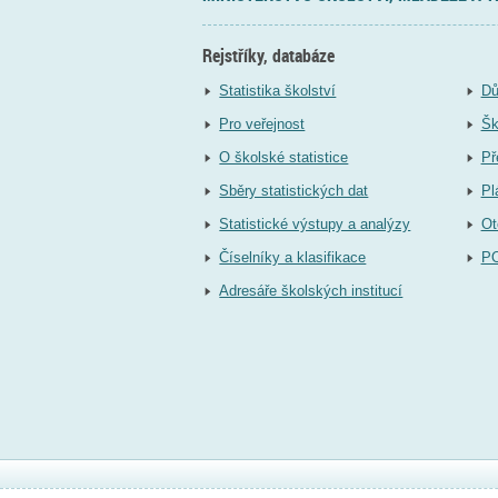
Rejstříky, databáze
Statistika školství
Dů
Pro veřejnost
Šk
O školské statistice
Př
Sběry statistických dat
Pl
Statistické výstupy a analýzy
Ot
Číselníky a klasifikace
P
Adresáře školských institucí