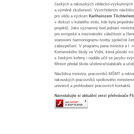
českých a rakouských vědecko-výzkumných pra
a výměně zkušeností. Vyvrcholením návštěv
pro vědu a výzkum
Karlheinzem Töchterle
v diskuzi u kulatého stolu, kde byla projedn
projektů. Jako významný bod jednání ministr
pro evropské a mezinárodní záležitosti a čl
stanovení harmonogramu tvorby společné česk
zabezpečení. V programu pana ministra a I. 
Komenského školy ve Vídni, která působí ví
s českými kořeny i nadále učit se jazyku svý
Ministr předal škole učebnice/slabikáře a uč
Návštěva ministra, pracovníků MŠMT a rektor
rakouských pracovníků spolkového ministerst
univerzit a prohloubení pracovních kontaktů.
Nainstalujte si aktuální verzi přehrávače F