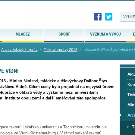
MLÁDEŽ
SPORT
VÝZKUM A VÝVOJ
E
Archiv tiskových zpráv
⁄
Tiskové zprávy 2013
⁄
Ministr Dalibor Štys jednal ve 
E VÍDNI
Aktu
013 - Ministr školství, mládeže a tělovýchovy Dalibor Štys
Kon
ávštěvu Vídně. Cílem cesty bylo projednat na nejvyšší úrovni
lupráce v oblasti vědy a výzkumu mezi univerzitami
Tis
 instituty obou zemí a další směřování této spolupráce.
Mini
Arc
T
gace rektorů Lékařskou univerzitu a Technickou univerzitu ve
hnologie ve Vídni-Klosterneuburgu. V rámci setkání rektorů