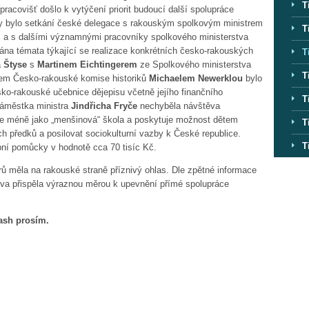
T
covišť došlo k vytýčení priorit budoucí další spolupráce
y bylo setkání české delegace s rakouským spolkovým ministrem
T
m
a s dalšími významnými pracovníky spolkového ministerstva
ávána témata týkající se realizace konkrétních česko-rakouských
T
a
Štyse
s
Martinem Eichtingerem
ze Spolkového ministerstva
T
enem Česko-rakouské komise historiků
Michaelem Newerklou
bylo
o-rakouské učebnice dějepisu včetně jejího finančního
T
náměstka ministra
Jindřicha Fryče
nechyběla návštěva
ce méně jako „menšinová“ škola a poskytuje možnost dětem
T
ch předků a posilovat sociokulturní vazby k České republice.
T
ební pomůcky v hodnotě cca 70 tisíc Kč.
ů měla na rakouské straně příznivý ohlas. Dle zpětné informace
va přispěla výraznou měrou k upevnění přímé spolupráce
lash prosím.