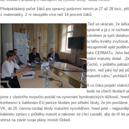
Předpokládaný počet žáků pro opravný podzimní termín je 27 až 28 tisíc, při
z matematiky. Z ní neuspělo více než 14 procent žáků.
„Teď se ukázalo, že laťk
správně a já z ní rozho
záměrem je spíš dotahova
tu laťku kvality zvyšovat
nezapomněl opět poděkova
také CERMATu. Jeho ředi
státní maturity dodal: „
Čechů, v průběhu patnácti
jiným, než jaký byl její p
maturitě váhu,“ prohlásil
A co čeká projekt státníc
bude na všech školách př
jsme z vlastního rozpočtu poslali na vyrovnání byrokratických těžkostí, hn
konferenci k šablonám EU peníze školám pro střední školy, že jim posíláme 
VK, do 20. června rozdají školy maturitní vysvědčení, hned poté – nejpozději
kabinetu zprávu z průběhu maturit a nakonec se chci zasadit, aby do tří let pr
shrnul na závěr svoje plány ministr Dobeš.