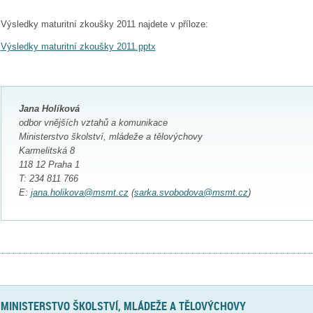
Výsledky maturitní zkoušky 2011 najdete v příloze:
Výsledky maturitní zkoušky 2011.pptx
Jana Holíková
odbor vnějších vztahů a komunikace
Ministerstvo školství, mládeže a tělovýchovy
Karmelitská 8
118 12 Praha 1
T: 234 811 766
E:
jana.holikova@msmt.cz
(
sarka.svobodova@msmt.cz
)
MINISTERSTVO ŠKOLSTVÍ, MLÁDEŽE A TĚLOVÝCHOVY