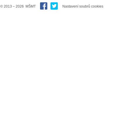
© 2013 – 2026 MŠMT
Nastavení soubrů cookies