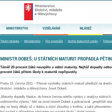
MINISTERSTVO
VZDĚLÁVÁNÍ
MLÁDEŽ
Titulní stránka
⁄
Ministerstvo
⁄
Pro novináře
⁄
Archiv tiskových zpráv
⁄
Tiskov
MINISTR DOBEŠ: U STÁTNÍCH MATURIT PROPADLA PĚTINA
Téměř 20 procent žáků neuspělo u státní maturity. Nejhůř dopadly odbor
procent žáků přitom školy k maturitě nepřipustily.
Praha 15. června 2011 – Přesné výsledky státních maturit předložil na dnešní
školství, mládeže a tělovýchovy Josef Dobeš.
„Maturity dopadly hladce, do konce června odešlu zprávu z analýzy státních 
sněmovního výboru,“ řekl na úvod ministr Dobeš a pokračoval: „propříště ot
aby se testy dělaly už v dubnu a ústní zkoušky v květnu, a také přesuneme 
byl soulad s případným nástupem na vysoké školy,“ dodal ministr.