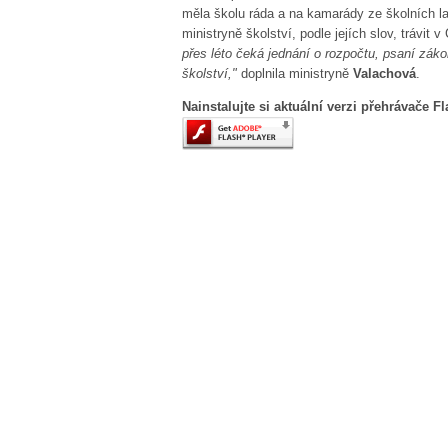
měla školu ráda a na kamarády ze školních l
ministryně školství, podle jejích slov, trávit 
přes léto čeká jednání o rozpočtu, psaní zák
školství,"
doplnila ministryně
Valachová
.
Nainstalujte si aktuální verzi přehrávače F