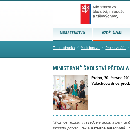
MINISTERSTVO
VZDĚLÁVÁNÍ
Titulní stránka
⁄
Ministerstvo
⁄
Pro novináře
⁄
MINISTRYNĚ ŠKOLSTVÍ PŘEDALA
Praha, 30. června 201
Valachová dnes předa
"Možnost rozdat vysvědčení spolu s paní učit
školství potkat,"
řekla
Kateřina Valachová.
Př