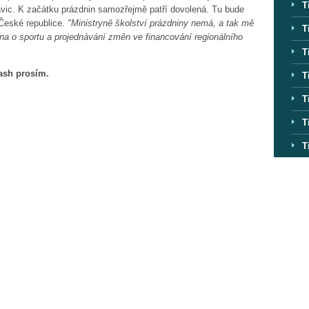
T
avic. K začátku prázdnin samozřejmě patří dovolená. Tu bude
v České republice.
"Ministryně školství prázdniny nemá, a tak mě
T
ona o sportu a projednávání změn ve financování regionálního
T
lash prosím.
T
T
T
T