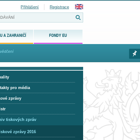
Přihlášení
Registrace
U A ZAHRANIČÍ
FONDY EU
svědčení
ality
takty pro média
kové zprávy
str
hiv tiskových zpráv
iskové zprávy 2016