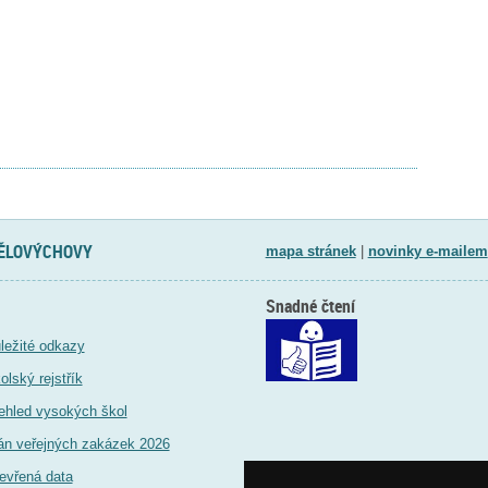
TĚLOVÝCHOVY
mapa stránek
|
novinky e-mailem
Snadné čtení
ležité odkazy
olský rejstřík
ehled vysokých škol
án veřejných zakázek 2026
evřená data