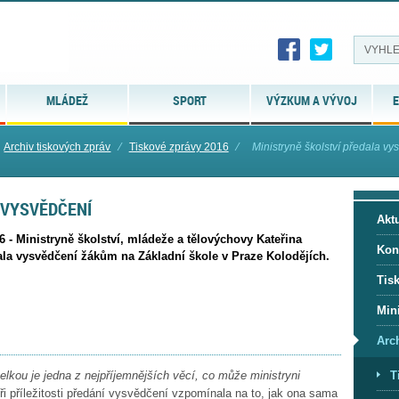
MLÁDEŽ
SPORT
VÝZKUM A VÝVOJ
E
Archiv tiskových zpráv
⁄
Tiskové zprávy 2016
⁄
Ministryně školství předala vy
 VYSVĚDČENÍ
Aktu
6 - Ministryně školství, mládeže a tělovýchovy Kateřina
Kon
la vysvědčení žákům na Základní škole v Praze Kolodějích.
Tis
Mini
Arc
T
elkou je jedna z nejpříjemnějších věcí, co může ministryni
i příležitosti předání vysvědčení vzpomínala na to, jak ona sama