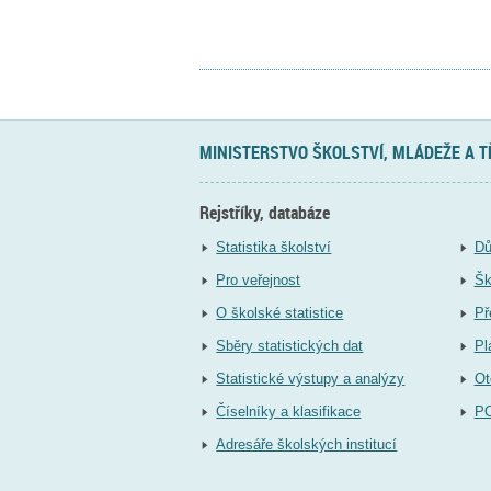
MINISTERSTVO ŠKOLSTVÍ, MLÁDEŽE A 
Rejstříky, databáze
Statistika školství
Dů
Pro veřejnost
Šk
O školské statistice
Př
Sběry statistických dat
Pl
Statistické výstupy a analýzy
Ot
Číselníky a klasifikace
P
Adresáře školských institucí