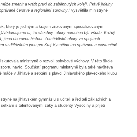
l může změnit a vrátit praxi do zaběhnutých kolejí. Právě jídelny
poptávané čerstvé a regionální suroviny
,“ vysvětlila ministryně
tek, který je jediným a krajem zřizovaným specializovaným
„
Uvědomujeme si, že všechny obory nemohou být všude. Každý
, jinou oborovou historii. Zemědělské obory ve spojitosti
kým vzděláváním jsou pro Kraj Vysočina tou správnou a existenčně
skutovala ministryně o rozvoji pohybové výchovy. V této škole
na sportu navíc. Součástí programu ministryně byla také návštěva
é hráče v Jihlavě a setkání s plavci Jihlavského plaveckého klubu
tryně na jihlavském gymnáziu s učiteli a řediteli základních a
 setkání s talentovanými žáky a studenty Vysočiny a přijetí