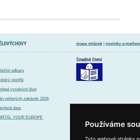
TĚLOVÝCHOVY
mapa stránek
|
novinky e-mailem
Snadné čtení
ležité odkazy
olský rejstřík
ehled vysokých škol
án veřejných zakázek 2026
evřená data
ORTÁL YOUR EUROPE
Používáme sou
Tyto webové stránky po