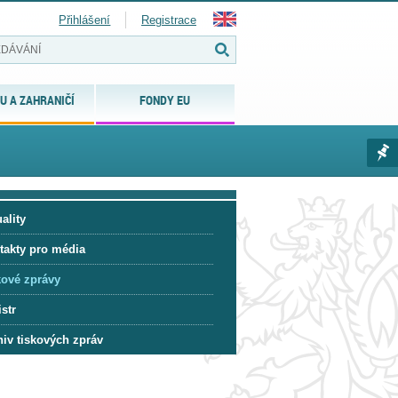
Přihlášení
Registrace
U A ZAHRANIČÍ
FONDY EU
ality
takty pro média
kové zprávy
str
hiv tiskových zpráv