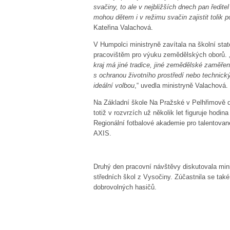
svačiny, to ale v nejbližších dnech pan ředite
mohou dětem i v režimu svačin zajistit tolik 
Kateřina Valachová.
V Humpolci ministryně zavítala na školní sta
pracovištěm pro výuku zemědělských oborů. 
kraj má jiné tradice, jiné zemědělské zaměření
s ochranou životního prostředí nebo technic
ideální volbou
,“ uvedla ministryně Valachová.
Na Základní škole Na Pražské v Pelhřimově di
totiž v rozvrzích už několik let figuruje hodi
Regionální fotbalové akademie pro talentovan
AXIS.
Druhý den pracovní návštěvy diskutovala minis
středních škol z Vysočiny. Zúčastnila se také
dobrovolných hasičů.