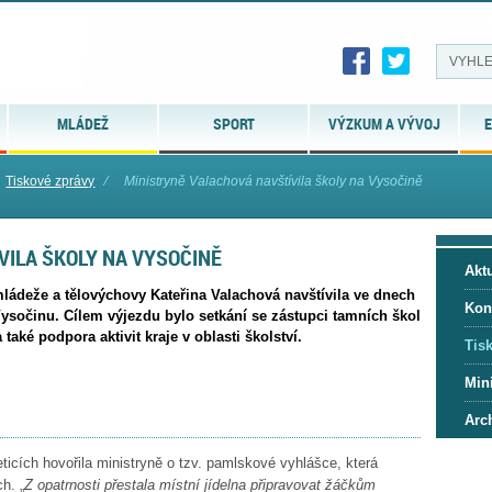
MLÁDEŽ
SPORT
VÝZKUM A VÝVOJ
E
Tiskové zprávy
⁄
Ministryně Valachová navštívila školy na Vysočině
VILA ŠKOLY NA VYSOČINĚ
Aktu
mládeže a tělovýchovy Kateřina Valachová navštívila ve dnech
Kon
Vysočinu. Cílem výjezdu bylo setkání se zástupci tamních škol
také podpora aktivit kraje v oblasti školství.
Tis
Mini
Arc
ticích hovořila ministryně o tzv. pamlskové vyhlášce, která
h. „
Z opatrnosti přestala místní jídelna připravovat žáčkům