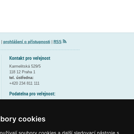
|
prohlášení o přístupnosti
|
RSS
Kontakt pro veřejnost
Karmelitská 529/5
118 12 Praha 1
tel. ústředna:
+420 234 811 111
Podatelna pro veřejnost:
pondělí a středa - 7:30-17:00
úterý a čtvrtek - 7:30-15:30
pátek - 7:30-14:00
bory cookies
8:30 - 9:30 - bezpečnostní přestávka
(více informací
ZDE
)
užívají soubory cookies a další sledovací nástroje s