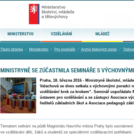
MINISTERSTVO
VZDĚLÁVÁNÍ
MLÁDEŽ
Titulní stránka
⁄
Ministerstvo
⁄
Pro novináře
⁄
Archiv tiskových zpráv
⁄
Tiskov
MINISTRYNĚ SE ZÚČASTNILA SEMINÁŘE S VÝCHOVNÝMI
Praha, 18. března 2016 - Ministryně školství, mlád
Valachová se dnes setkala s výchovnými poradci 
vzdělávání krok za krokem“. Seminář uspořádalo
ústavem pro vzdělávání a se zástupci Asociace v
ředitelů základních škol a Asociace pedagogů zákl
Tématem setkání na půdě Magistrátu hlavního města Prahy bylo seznámen
ve vzdělávání dětí, žáků a studentů se speciálními vzdělávacími potřebami. 