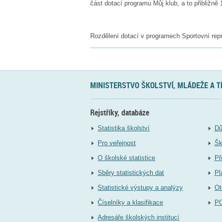
část dotací programu Můj klub, a to přibliž
Rozdělení dotací v programech Sportovní rep
MINISTERSTVO ŠKOLSTVÍ, MLÁDEŽE A 
Rejstříky, databáze
Statistika školství
Dů
Pro veřejnost
Šk
O školské statistice
Př
Sběry statistických dat
Pl
Statistické výstupy a analýzy
Ot
Číselníky a klasifikace
P
Adresáře školských institucí