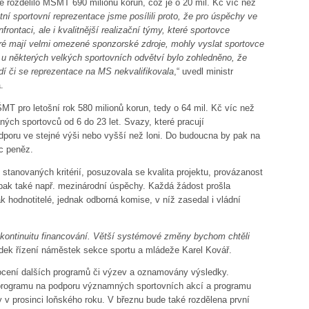
 rozdělilo MŠMT 690 milionů korun, což je o 20 mil. Kč víc než
ní sportovní reprezentace jsme posílili proto, že pro úspěchy ve
rontaci, ale i kvalitnější realizační týmy, které sportovce
eré mají velmi omezené sponzorské zdroje, mohly vyslat sportovce
 u některých velkých sportovních odvětví bylo zohledněno, že
í či se reprezentace na MS nekvalifikovala
,“ uvedl ministr
.
T pro letošní rok 580 milionů korun, tedy o 64 mil. Kč víc než
aných sportovců od 6 do 23 let. Svazy, které pracují
dporu ve stejné výši nebo vyšší než loni. Do budoucna by pak na
íc peněz.
tanovaných kritérií, posuzovala se kvalita projektu, provázanost
e pak také např. mezinárodní úspěchy. Každá žádost prošla
 hodnotitelé, jednak odborná komise, v níž zasedal i vládní
a kontinuitu financování. Větší systémové změny bychom chtěli
edek řízení náměstek sekce sportu a mládeže Karel Kovář.
cení dalších programů či výzev a oznamovány výsledky.
 programu na podporu významných sportovních akcí a programu
 v prosinci loňského roku. V březnu bude také rozdělena první