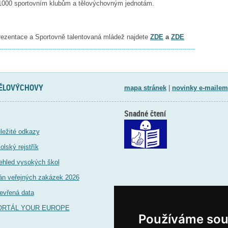
ně 1000 sportovním klubům a tělovýchovným jednotám.
rezentace a Sportovně talentovaná mládež najdete
ZDE
a
ZDE
TĚLOVÝCHOVY
mapa stránek
|
novinky e-mailem
Snadné čtení
ležité odkazy
olský rejstřík
ehled vysokých škol
án veřejných zakázek 2026
evřená data
ORTÁL YOUR EUROPE
Používáme sou