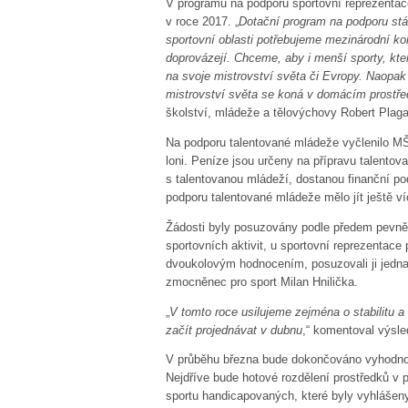
V programu na podporu sportovní reprezentace
v roce 2017. „
Dotační program na podporu stát
sportovní oblasti potřebujeme mezinárodní konf
doprovázejí. Chceme, aby i menší sporty, kt
na svoje mistrovství světa či Evropy. Naopak
mistrovství světa se koná v domácím prostřed
školství, mládeže a tělovýchovy Robert Plaga
Na podporu talentované mládeže vyčlenilo MŠM
loni. Peníze jsou určeny na přípravu talentov
s talentovanou mládeží, dostanou finanční po
podporu talentované mládeže mělo jít ještě v
Žádosti byly posuzovány podle předem pevně s
sportovních aktivit, u sportovní reprezentac
dvoukolovým hodnocením, posuzovali ji jednak
zmocněnec pro sport Milan Hnilička.
„
V tomto roce usilujeme zejména o stabilitu 
začít projednávat v dubnu
,“ komentoval výsl
V průběhu března bude dokončováno vyhodno
Nejdříve bude hotové rozdělení prostředků v
sportu handicapovaných, které byly vyhlášeny