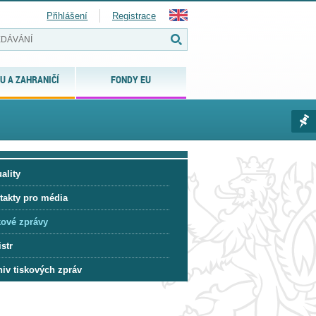
Přihlášení
Registrace
U A ZAHRANIČÍ
FONDY EU
ality
takty pro média
kové zprávy
str
hiv tiskových zpráv