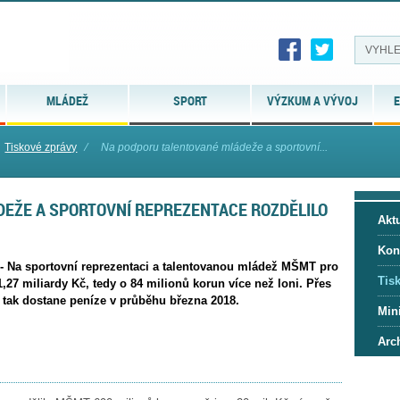
MLÁDEŽ
SPORT
VÝZKUM A VÝVOJ
E
Tiskové zprávy
⁄
Na podporu talentované mládeže a sportovní...
EŽE A SPORTOVNÍ REPREZENTACE ROZDĚLILO
Aktu
Kon
 - Na sportovní reprezentaci a talentovanou mládež MŠMT pro
Tis
 1,27 miliardy Kč, tedy o 84 milionů korun více než loni. Přes
 tak dostane peníze v průběhu března 2018.
Mini
Arc