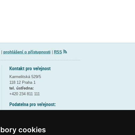
|
prohlášení o přístupnosti
|
RSS
Kontakt pro veřejnost
Karmelitská 529/5
118 12 Praha 1
tel. ústředna:
+420 234 811 111
Podatelna pro veřejnost:
pondělí a středa - 7:30-17:00
úterý a čtvrtek - 7:30-15:30
pátek - 7:30-14:00
bory cookies