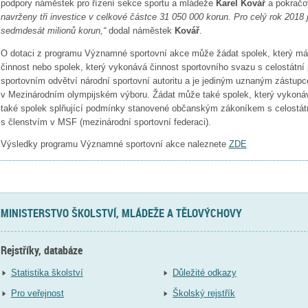
podpory náměstek pro řízení sekce sportu a mládeže
Karel Kovář
a pokračo
navrženy tři investice v celkové částce 31 050 000 korun. Pro celý rok 2018 
sedmdesát milionů korun,“
dodal náměstek
Kovář
.
O dotaci z programu Významné sportovní akce může žádat spolek, který má o
činnost nebo spolek, který vykonává činnost sportovního svazu s celostátn
sportovním odvětví národní sportovní autoritu a je jediným uznaným zástup
v Mezinárodním olympijském výboru. Žádat může také spolek, který vykonáv
také spolek splňující podmínky stanovené občanským zákoníkem s celostátní
s členstvím v MSF (mezinárodní sportovní federaci).
Výsledky programu Významné sportovní akce naleznete
ZDE
MINISTERSTVO ŠKOLSTVÍ, MLÁDEŽE A TĚLOVÝCHOVY
Rejstříky, databáze
Statistika školství
Důležité odkazy
Pro veřejnost
Školský rejstřík