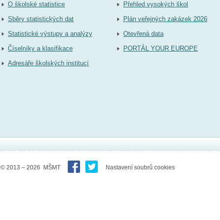
O školské statistice
Přehled vysokých škol
Sběry statistických dat
Plán veřejných zakázek 2026
Statistické výstupy a analýzy
Otevřená data
Číselníky a klasifikace
PORTÁL YOUR EUROPE
Adresáře školských institucí
© 2013 – 2026 MŠMT
Nastavení soubrů cookies