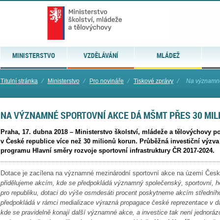
MINISTERSTVO
VZDĚLÁVÁNÍ
MLÁDEŽ
Titulní stránka
⁄
Ministerstvo
⁄
Pro novináře
⁄
Tiskové zprávy
⁄
Na významné
NA VÝZNAMNÉ SPORTOVNÍ AKCE DÁ MŠMT PŘES 30 MIL
Praha, 17. dubna 2018 – Ministerstvo školství, mládeže a tělovýchovy 
v České republice více než 30 milionů korun. Průběžná investiční výzva
programu Hlavní směry rozvoje sportovní infrastruktury ČR 2017-2024.
Dotace je zacílena na významné mezinárodní sportovní akce na území Česk
přidělujeme akcím, kde se předpokládá významný společenský, sportovní, 
pro republiku, dotaci do výše osmdesáti procent poskytneme akcím středníh
předpokládá v rámci medializace výrazná propagace české reprezentace v da
kde se pravidelně konají další významné akce, a investice tak není jednoráz