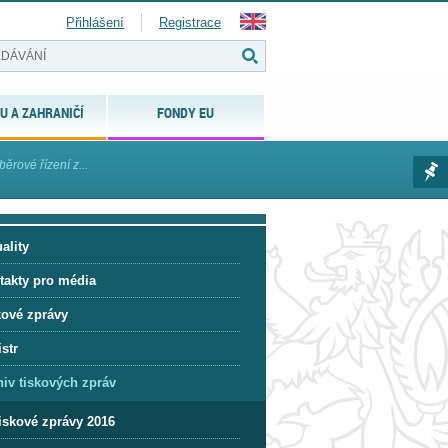
Přihlášení
Registrace
U A ZAHRANIČÍ
FONDY EU
ěrové řízení z...
ality
takty pro média
kové zprávy
str
hiv tiskových zpráv
iskové zprávy 2016