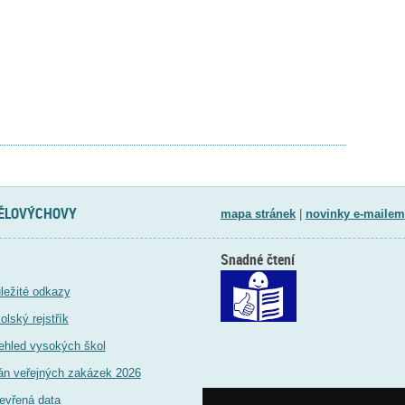
TĚLOVÝCHOVY
mapa stránek
|
novinky e-mailem
Snadné čtení
ležité odkazy
olský rejstřík
ehled vysokých škol
án veřejných zakázek 2026
evřená data