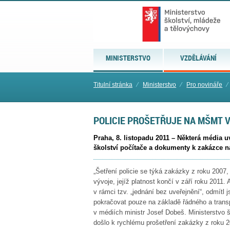
MINISTERSTVO
VZDĚLÁVÁNÍ
Titulní stránka
⁄
Ministerstvo
⁄
Pro novináře
⁄
POLICIE PROŠETŘUJE NA MŠMT V
Praha, 8. listopadu 2011 – Některá média u
školství počítače a dokumenty k zakázce
„Šetření policie se týká zakázky z roku 2007
vývoje, jejíž platnost končí v září roku 2011. 
v rámci tzv. „jednání bez uveřejnění“, odmít
pokračovat pouze na základě řádného a transp
v médiích ministr Josef Dobeš. Ministerstvo š
došlo k rychlému prošetření zakázky z roku 2