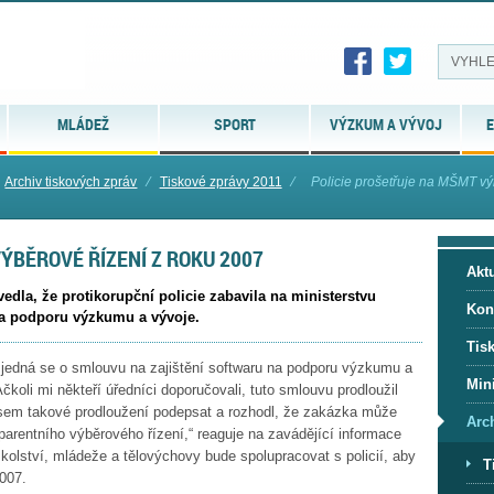
MLÁDEŽ
SPORT
VÝZKUM A VÝVOJ
E
Archiv tiskových zpráv
⁄
Tiskové zprávy 2011
⁄
Policie prošetřuje na MŠMT výb
ÝBĚROVÉ ŘÍZENÍ Z ROKU 2007
Aktu
vedla, že protikorupční policie zabavila na ministerstvu
Kon
 na podporu výzkumu a vývoje.
Tis
, jedná se o smlouvu na zajištění softwaru na podporu výzkumu a
Mini
Ačkoli mi někteří úředníci doporučovali, tuto smlouvu prodloužil
l jsem takové prodloužení podepsat a rozhodl, že zakázka může
Arc
arentního výběrového řízení,“ reaguje na zavádějící informace
kolství, mládeže a tělovýchovy bude spolupracovat s policií, aby
T
007.