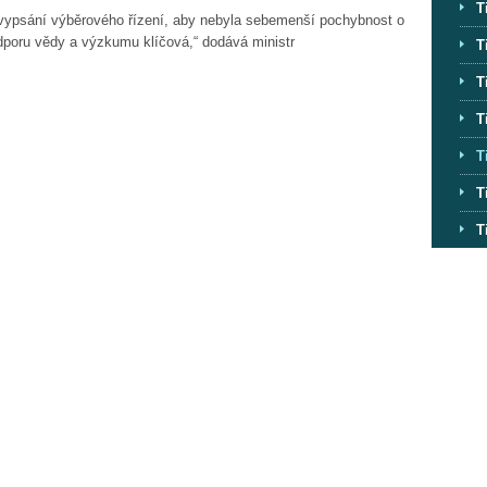
T
 vypsání výběrového řízení, aby nebyla sebemenší pochybnost o
odporu vědy a výzkumu klíčová,“ dodává ministr
T
T
T
T
T
T