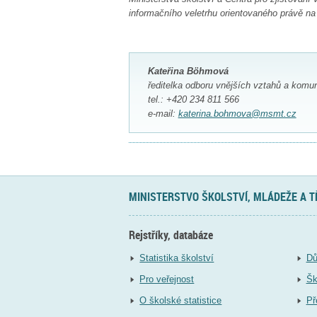
informačního veletrhu orientovaného právě n
Kateřina Böhmová
ředitelka odboru vnějších vztahů a komu
tel.: +420 234 811 566
e-mail:
katerina.bohmova@msmt.cz
MINISTERSTVO ŠKOLSTVÍ, MLÁDEŽE A 
Rejstříky, databáze
Statistika školství
Dů
Pro veřejnost
Šk
O školské statistice
Př