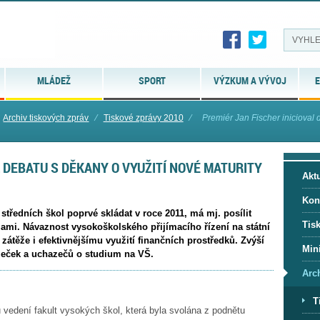
MLÁDEŽ
SPORT
VÝZKUM A VÝVOJ
E
Archiv tiskových zpráv
⁄
Tiskové zprávy 2010
⁄
Premiér Jan Fischer inicioval 
L DEBATU S DĚKANY O VYUŽITÍ NOVÉ MATURITY
Aktu
Kon
středních škol poprvé skládat v roce 2011, má mj. posílit
Tis
lami. Návaznost vysokoškolského přijímacího řízení na státní
 zátěže i efektivnějšímu využití finančních prostředků. Zvýší
Mini
azeček a uchazečů o studium na VŠ.
Arc
T
vedení fakult vysokých škol, která byla svolána z podnětu