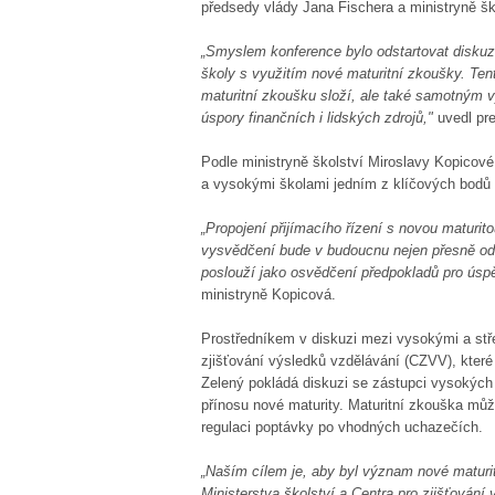
předsedy vlády Jana Fischera a ministryně š
„Smyslem konference bylo odstartovat diskuz
školy s využitím nové maturitní zkoušky. Tent
maturitní zkoušku složí, ale také samotným 
úspory finančních i lidských zdrojů,"
uvedl pre
Podle ministryně školství Miroslavy Kopicové,
a vysokými školami jedním z klíčových bodů
„Propojení přijímacího řízení s novou maturit
vysvědčení bude v budoucnu nejen přesně odr
poslouží jako osvědčení předpokladů pro úspě
ministryně Kopicová.
Prostředníkem v diskuzi mezi vysokými a stř
zjišťování výsledků vzdělávání (CZVV), které
Zelený pokládá diskuzi se zástupci vysokýc
přínosu nové maturity. Maturitní zkouška můž
regulaci poptávky po vhodných uchazečích.
„Naším cílem je, aby byl význam nové matu
Ministerstva školství a Centra pro zjišťování