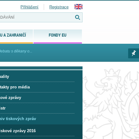
Přihlášení
Registrace
U A ZAHRANIČÍ
FONDY EU
debatu s děkany o...
ality
takty pro média
kové zprávy
str
hiv tiskových zpráv
iskové zprávy 2016