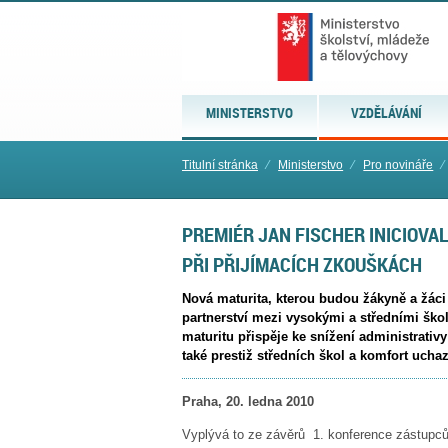
MINISTERSTVO
VZDĚLÁVÁNÍ
Titulní stránka
⁄
Ministerstvo
⁄
Pro novináře
⁄
PREMIÉR JAN FISCHER INICIOVA
PŘI PŘIJÍMACÍCH ZKOUŠKÁCH
Nová maturita, kterou budou žákyně a žáci 
partnerství mezi vysokými a středními ško
maturitu přispěje ke snížení administrativy
také prestiž středních škol a komfort uch
Praha, 20. ledna 2010
Vyplývá to ze závěrů 1. konference zástupců 