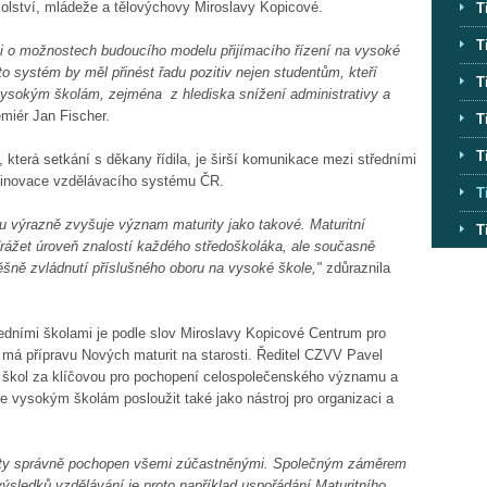
kolství, mládeže a tělovýchovy Miroslavy Kopicové.
T
T
i o možnostech budoucího modelu přijímacího řízení na vysoké
o systém by měl přinést řadu pozitiv nejen studentům, kteří
T
vysokým školám, zejména z hlediska snížení administrativy a
miér Jan Fischer.
T
T
 která setkání s děkany řídila, je širší komunikace mezi středními
 inovace vzdělávacího systému ČR.
T
ou výrazně zvyšuje význam maturity jako takové. Maturitní
T
ážet úroveň znalostí každého středoškoláka, ale současně
šně zvládnutí příslušného oboru na vysoké škole,"
zdůraznila
edními školami je podle slov Miroslavy Kopicové Centrum pro
 má přípravu Nových maturit na starosti. Ředitel CZVV Pavel
h škol za klíčovou pro pochopení celospolečenského významu a
e vysokým školám posloužit také jako nástroj pro organizaci a
rity správně pochopen všemi zúčastněnými. Společným záměrem
 výsledků vzdělávání je proto například uspořádání Maturitního