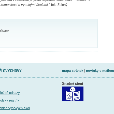
a komunikaci s vysokými školami,"
řekl Zelený.
nikace
TĚLOVÝCHOVY
mapa stránek
|
novinky e-mailem
Snadné čtení
ležité odkazy
olský rejstřík
ehled vysokých škol