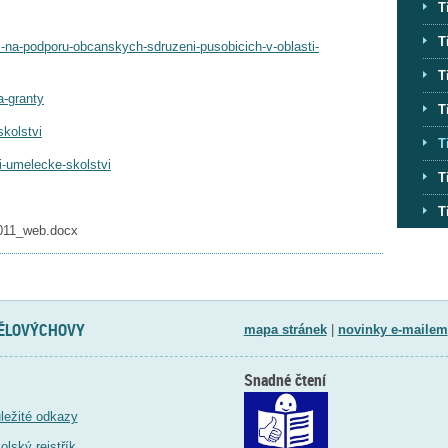
T
T
-na-podporu-obcanskych-sdruzeni-pusobicich-v-oblasti-
T
a-granty
T
skolstvi
T
i-umelecke-skolstvi
T
T
2011_web.docx
TĚLOVÝCHOVY
mapa stránek
|
novinky e-mailem
Snadné čtení
ležité odkazy
olský rejstřík