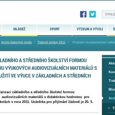
MLÁDEŽ
SPORT
VÝZKUM A VÝVOJ
E
Archiv tiskových zpráv
⁄
Tiskové zprávy 2011
⁄
Program na popularizaci základ
LADNÍHO A STŘEDNÍHO ŠKOLSTVÍ FORMOU
Aktu
RU VÝUKOVÝCH AUDIOVIZUÁLNÍCH MATERIÁLŮ S
Kon
ŽITÍ VE VÝUCE V ZÁKLADNÍCH A STŘEDNÍCH
Tis
Mini
rizaci základního a středního školství formou
 audiovizuálních materiálů s didaktickou hodnotou pro
Arc
kolách v roce 2011. Uzávěrka pro přijímání žádostí je 20. 5.
T