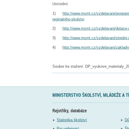
Umístění:
1)
http://www.msmt.cz/vzdelavani/program
reginalniho-skolstvi
2)
http://www.msmt.cz/vzdelavani/dotace-
3)
http://www.msmt.cz/vzdelavani/stredni-
4)
http://www.msmt.cz/vzdelavani/zakladn
Soubor ke stažení: DP_vyukove_materialy_
MINISTERSTVO ŠKOLSTVÍ, MLÁDEŽE A 
Rejstříky, databáze
Statistika školství
Dů
Pro veřejnost
Šk