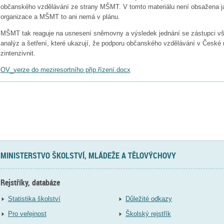
občanského vzdělávání ze strany MŠMT. V tomto materiálu není obsažena ja
organizace a MŠMT to ani nemá v plánu.
MŠMT tak reaguje na usnesení sněmovny a výsledek jednání se zástupci všec
analýz a šetření, které ukazují, že podporu občanského vzdělávání v České re
zintenzivnit.
OV_verze do meziresortního přip.řízení.docx
MINISTERSTVO ŠKOLSTVÍ, MLÁDEŽE A TĚLOVÝCHOVY
Rejstříky, databáze
Statistika školství
Důležité odkazy
Pro veřejnost
Školský rejstřík