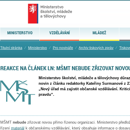
MINISTERSTVO
VZDĚLÁVÁNÍ
MLÁDEŽ
Titulní stránka
⁄
Ministerstvo
⁄
Pro novináře
⁄
Archiv tiskových zpráv
⁄
Tiskov
REAKCE NA ČLÁNEK LN: MŠMT NEBUDE ZŘIZOVAT NOVO
Ministerstvo školství, mládeže a tělovýchovy důr
novin z článku redaktorky Kateřiny Surmanové z 2
„Nový úřad má zajistit občanské vzdělávání. Kritic
pravdu“.
MŠMT
nebude
zřizovat novou přímo řízenou organizaci. Ministerstvo předlo
řízení
materiál
k občanskému vzdělávání, který obsahuje informace o dosavad