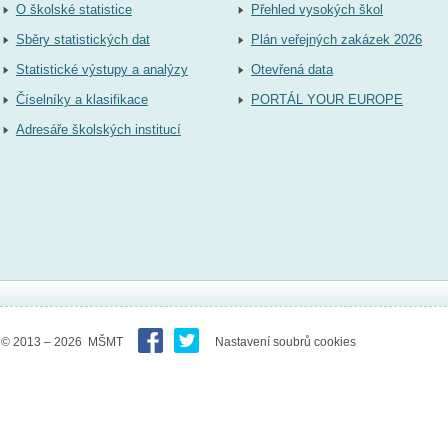
O školské statistice
Přehled vysokých škol
Sběry statistických dat
Plán veřejných zakázek 2026
Statistické výstupy a analýzy
Otevřená data
Číselníky a klasifikace
PORTÁL YOUR EUROPE
Adresáře školských institucí
© 2013 – 2026 MŠMT
Nastavení soubrů cookies