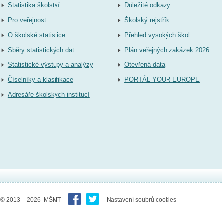
Statistika školství
Důležité odkazy
Pro veřejnost
Školský rejstřík
O školské statistice
Přehled vysokých škol
Sběry statistických dat
Plán veřejných zakázek 2026
Statistické výstupy a analýzy
Otevřená data
Číselníky a klasifikace
PORTÁL YOUR EUROPE
Adresáře školských institucí
© 2013 – 2026 MŠMT
Nastavení soubrů cookies