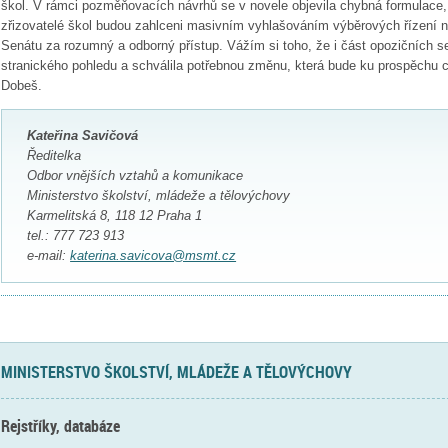
škol. V rámci pozměňovacích návrhů se v novele objevila chybná formulace,
zřizovatelé škol budou zahlceni masivním vyhlašováním výběrových řízení na 
Senátu za rozumný a odborný přístup. Vážím si toho, že i část opozičních s
stranického pohledu a schválila potřebnou změnu, která bude ku prospěchu ce
Dobeš.
Kateřina Savičová
Ředitelka
Odbor vnějších vztahů a komunikace
Ministerstvo školství, mládeže a tělovýchovy
Karmelitská 8, 118 12 Praha 1
tel.: 777 723 913
e-mail:
katerina.savicova@msmt.cz
MINISTERSTVO ŠKOLSTVÍ, MLÁDEŽE A TĚLOVÝCHOVY
Rejstříky, databáze