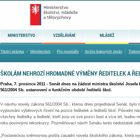
MINISTERSTVO
VZDĚLÁVÁNÍ
MLÁDEŽ
Titulní stránka
⁄
Ministerstvo
⁄
Pro novináře
⁄
Archiv tiskových zpráv
⁄
Tiskov
ŠKOLÁM NEHROZÍ HROMADNÉ VÝMĚNY ŘEDITELEK A ŘE
Praha, 7. prosince 2011 - Senát dnes na žádost ministra školství Josefa
561/2004 Sb. ustanovení o funkčním období ředitelů škol.
V návrhu novely zákona 561/2004 Sb., kterou dnes projednával Senát, bylo 
vypisování výběrových řízení na pozice ředitelek a ředitelů škol. Původní ná
všechny ředitelky a ředitelé, kteří jsou ve své pozici šest a více let, budou mu
roku povinnými rekonkurzy. Pozměňovací návrh Senátu tento nedostatek odst
„Poslaneckou sněmovnou prošla zásadní novela školského zákona, která vych