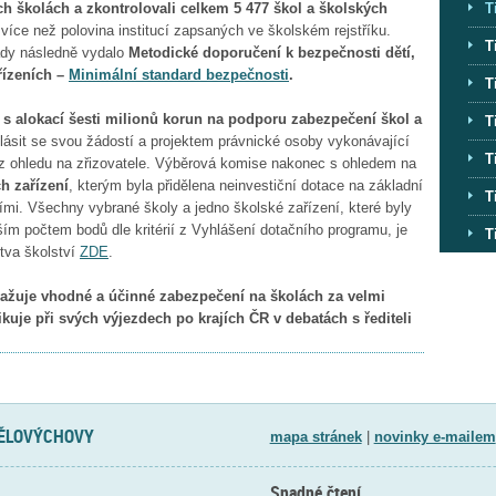
ch školách a zkontrolovali celkem 5 477 škol a školských
T
íce než polovina institucí zapsaných ve školském rejstříku.
T
lády následně vydalo
Metodické doporučení k bezpečnosti dětí,
řízeních –
Minimální standard bezpečnosti
.
T
 s alokací šesti milionů korun na podporu zabezpečení škol a
T
hlásit se svou žádostí a projektem právnické osoby vykonávající
T
bez ohledu na zřizovatele. Výběrová komise nakonec s ohledem na
h zařízení
, kterým byla přidělena neinvestiční dotace na základní
T
ími. Všechny vybrané školy a jedno školské zařízení, které byly
 počtem bodů dle kritérií z Vyhlášení dotačního programu, je
T
tva školství
ZDE
.
važuje vhodné a účinné zabezpečení na školách za velmi
ikuje při svých výjezdech po krajích ČR v debatách s řediteli
TĚLOVÝCHOVY
mapa stránek
|
novinky e-mailem
Snadné čtení