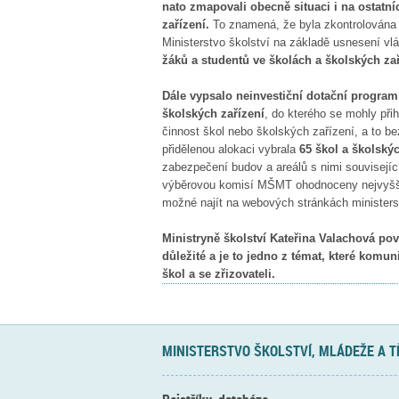
nato zmapovali obecně situaci i na ostatní
zařízení.
To znamená, že byla zkontrolována v
Ministerstvo školství na základě usnesení v
žáků a studentů ve školách a školských za
Dále vypsalo neinvestiční dotační program
školských zařízení
, do kterého se mohly při
činnost škol nebo školských zařízení, a to 
přidělenou alokaci vybrala
65 škol a školskýc
zabezpečení budov a areálů s nimi souvisejíc
výběrovou komisí MŠMT ohodnoceny nejvyšším
možné najít na webových stránkách ministers
Ministryně školství Kateřina Valachová po
důležité a je to jedno z témat, které komun
škol a se zřizovateli.
MINISTERSTVO ŠKOLSTVÍ, MLÁDEŽE A 