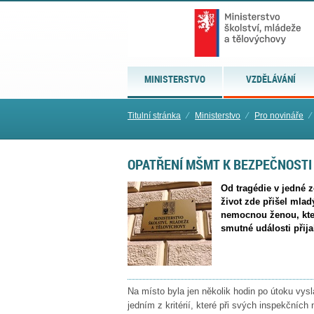
MINISTERSTVO
VZDĚLÁVÁNÍ
Titulní stránka
⁄
Ministerstvo
⁄
Pro novináře
⁄
OPATŘENÍ MŠMT K BEZPEČNOSTI
Od tragédie v jedné 
život zde přišel mlad
nemocnou ženou, která
smutné události přija
Na místo byla jen několik hodin po útoku vys
jedním z kritérií, které při svých inspekčníc