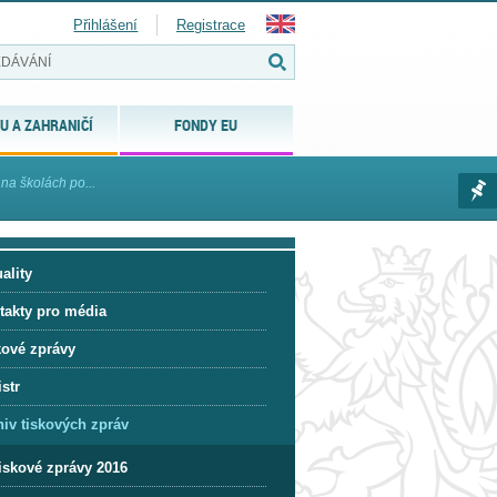
Přihlášení
Registrace
U A ZAHRANIČÍ
FONDY EU
na školách po...
ality
takty pro média
kové zprávy
str
hiv tiskových zpráv
iskové zprávy 2016