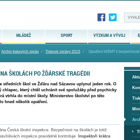
MLÁDEŽ
SPORT
VÝZKUM A VÝVOJ
E
Archiv tiskových zpráv
⁄
Tiskové zprávy 2015
⁄
Opatření MŠMT k bezpečnosti 
 NA ŠKOLÁCH PO ŽĎÁRSKÉ TRAGÉDII
Aktu
ze středních škol ve Žďáru nad Sázavou uplynul jeden rok. O
Kon
ý chlapec, který chtěl uchránit své spolužáky před psychicky
 vtrhla do místní školy. Ministerstvo školství po této
Tis
lo hned několik opatření.
Mini
Arc
lána Česká školní inspekce. Bezpečnost na školách je totiž
T
h návštěvách inspekce pravidelně kontroluje.
Inspektoři krátce