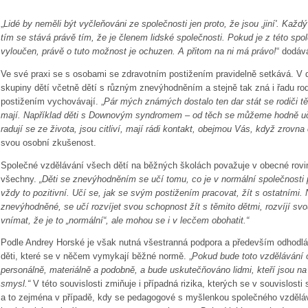
„
Lidé by neměli být vyčleňováni ze společnosti jen proto, že jsou ‚jiní'. Ka
tím se stává právě tím, že je členem lidské společnosti. Pokud je z této s
vyloučen, právě o tuto možnost je ochuzen. A přitom na ni má právo!
“ dodáv
Ve své praxi se s osobami se zdravotním postižením pravidelně setkává. V
skupiny dětí včetně dětí s různým znevýhodněním a stejně tak zná i řadu rod
postižením vychovávají. „
Pár mých známých dostalo ten dar stát se rodiči těc
mají. Například děti s Downovým syndromem – od těch se můžeme hodně učit
radují se ze života, jsou citliví, mají rádi kontakt, obejmou Vás, když zrovna
svou osobní zkušenost.
Společné vzdělávání všech dětí na běžných školách považuje v obecné rovi
všechny.
„Děti se znevýhodněním se učí tomu, co je v normální společnosti p
vždy to pozitivní. Učí se, jak se svým postižením pracovat, žít s ostatními. 
znevýhodněné, se učí rozvíjet svou schopnost žít s těmito dětmi, rozvíjí sv
vnímat, že je to „normální“, ale mohou se i v lecčem obohatit.“
Podle Andrey Horské je však nutná všestranná podpora a především odhodlá
děti, které se v něčem vymykají běžné normě. „
Pokud bude toto vzdělávání 
personálně, materiálně a podobně, a bude uskutečňováno lidmi, kteří jsou na 
smysl.“
V této souvislosti zmiňuje i případná rizika, kterých se v souvislos
a to zejména v případě, kdy se pedagogové s myšlenkou společného vzděláv