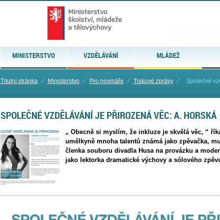
MINISTERSTVO
VZDĚLÁVÁNÍ
MLÁDEŽ
Titulní stránka
⁄
Ministerstvo
⁄
Pro novináře
⁄
Tiskové zprávy
⁄
Společné vzd
SPOLEČNÉ VZDĚLÁVÁNÍ JE PŘIROZENÁ VĚC: A. HORSKÁ
„ Obecně si myslím, že inkluze je skvělá věc, “ ř
umělkyně mnoha talentů známá jako zpěvačka, muzi
členka souboru divadla Husa na provázku a moderá
jako lektorka dramatické výchovy a sólového zpěv