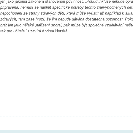
jen jako jakousi zákonem stanovenou povinnost.
„Pokud inkluze nebude opr
připravena, nemusí se naplnit
specifické potřeby těchto znevýhodněných dětí
nepochopení ze strany zdravých dětí, která může vyústit až například k šika
zdravých, tam zase hrozí, že jim nebude dávána dostatečná pozornost. Poku
brát jen jako nějaké ‚nařízení shora', pak může být společné vzdělávání neště
tak pro učitele,“
uzavírá Andrea Horská.