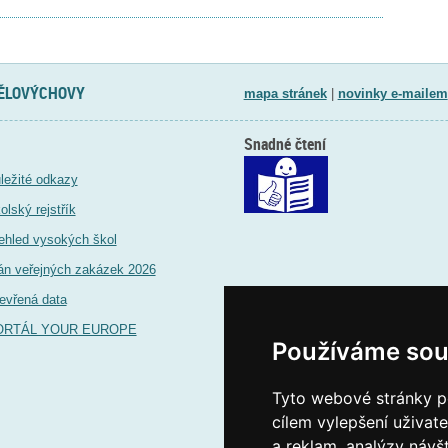
TĚLOVÝCHOVY
mapa stránek
|
novinky e-mailem
Snadné čtení
ležité odkazy
olský rejstřík
ehled vysokých škol
án veřejných zakázek 2026
evřená data
ORTÁL YOUR EUROPE
Používáme sou
Tyto webové stránky po
cílem vylepšení uživat
a reklam, analýzy návš