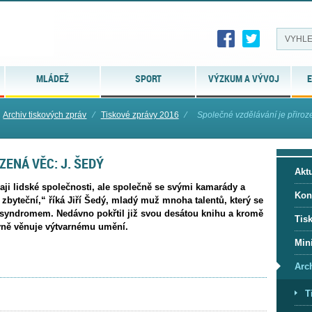
MLÁDEŽ
SPORT
VÝZKUM A VÝVOJ
E
Archiv tiskových zpráv
⁄
Tiskové zprávy 2016
⁄
Společné vzdělávání je přiroz
ZENÁ VĚC: J. ŠEDÝ
Aktu
aji lidské společnosti, ale společně se svými kamarády a
Kon
zbyteční,“ říká Jiří Šedý, mladý muž mnoha talentů, který se
syndromem. Nedávno pokřtil již svou desátou knihu a kromě
Tis
ivně věnuje výtvarnému umění.
Mini
Arc
T