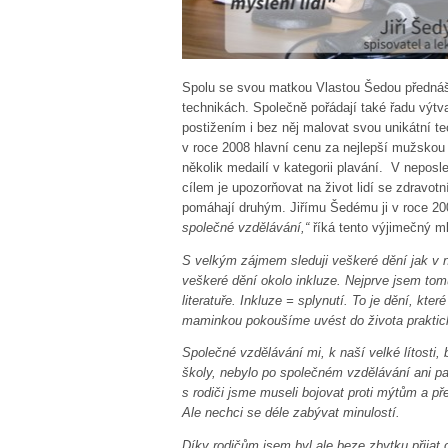
Spolu se svou matkou Vlastou Šedou přednáš
technikách. Společně pořádají také řadu výtv
postižením i bez něj malovat svou unikátn
v roce 2008 hlavní cenu za nejlepší mužskou 
několik medailí v kategorii plavání. V neposl
cílem je upozorňovat na život lidí se zdravo
pomáhají druhým. Jiřímu Šedému ji v roce 20
společné vzdělávání,“
říká tento výjimečný 
S velkým zájmem sleduji veškeré dění jak v n
veškeré dění okolo inkluze. Nejprve jsem to
literatuře. Inkluze = splynutí. To je dění, kte
maminkou pokoušíme uvést do života praktic
Společné vzdělávání mi, k naší velké lítosti, 
školy, nebylo po společném vzdělávání ani
s rodiči jsme museli bojovat proti mýtům a 
Ale nechci se déle zabývat minulostí.
Díky rodičům jsem byl ale beze zbytku přijat o