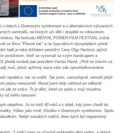
í o lidech s Downovým syndromem a o alternativních výtvarných
arných seminářů, na kterých učí děti i dospělé se zdravotním
í technikou. Na festivalu MENTAL POWER FILM FESTIVAL získal
roli ve filmu "Přesně tak" a na Speciálních olympiádách vyhrál
ední řadě je také držitelem prestižní Ceny Olgy Havlové, jejímž
tním postižením, kteří se vyrovnali se svým handicapem a
02 předal osobně pan prezident Václav Havel.
„Plně se stavím za
mladý muž, jehož upřímný názor vám zde zprostředkováváme.
aší republice, tak ve světě. Tak jsem, samozřejmě, nemohl přejít
muto pojmu nerozuměl. Musel jsem tedy sáhnout po odborné
ré mi jde ze srdce. To je dění, které se spolu s mojí moudrou
ky od mého narození.
bylo odepřeno. Je mi totiž 40 roků a v době, kdy jsem chodil do
 památky. Vůbec jako mně, člověku s Downovým syndromem. Spolu
předsudkům. Nebýt moudrých rodičů, dnes bych byl negramotný.
kolím. S rodiči jsem se účastnil veškerého dění rodiny, a aktivit