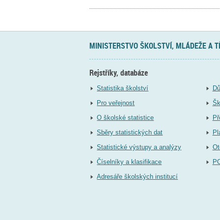
MINISTERSTVO ŠKOLSTVÍ, MLÁDEŽE A 
Rejstříky, databáze
Statistika školství
Dů
Pro veřejnost
Šk
O školské statistice
Př
Sběry statistických dat
Pl
Statistické výstupy a analýzy
Ot
Číselníky a klasifikace
P
Adresáře školských institucí