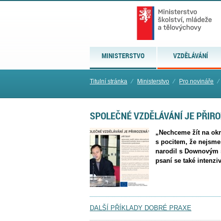
MINISTERSTVO
VZDĚLÁVÁNÍ
Titulní stránka
⁄
Ministerstvo
⁄
Pro novináře
⁄
SPOLEČNÉ VZDĚLÁVÁNÍ JE PŘIRO
„Nechceme žít na okr
s pocitem, že nejsme 
narodil s Downovým 
psaní se také intenz
DALŠÍ PŘÍKLADY DOBRÉ PRAXE