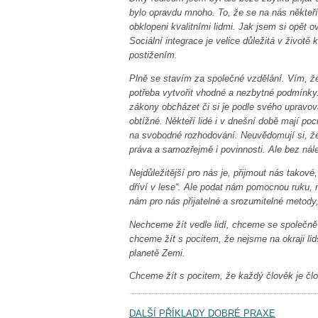
bylo opravdu mnoho. To, že se na nás někteří 
obklopeni kvalitními lidmi. Jak jsem si opět ov
Sociální integrace je velice důležitá v životě
postižením.
Plně se stavím za společné vzdělání. Vím, že
potřeba vytvořit vhodné a nezbytné podmínky.
zákony obcházet či si je podle svého upravov
obtížné. Někteří lidé i v dnešní době mají po
na svobodné rozhodování. Neuvědomují si, že
práva a samozřejmě i povinnosti. Ale bez nále
Nejdůležitější pro nás je, přijmout nás takov
dříví v lese“. Ale podat nám pomocnou ruku, 
nám pro nás přijatelné a srozumitelné metody,
Nechceme žít vedle lidí, chceme se společně 
chceme žít s pocitem, že nejsme na okraji li
planetě Zemi.
Chceme žít s pocitem,
že každý člověk je čl
DALŠÍ PŘÍKLADY DOBRÉ PRAXE