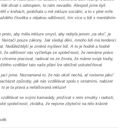
lidé dívali s odstupem, to nám nevadilo. Alespoň jsme byli
ěřil v knihách, probíhala u mě inkluze sociální, a to v plné míře.
 každého člověka s nějakou odlišností, tím více u lidí s mentálním
 proto, aby měla inkluze smysl, aby nebyla jenom „na oko“, je
 Nestačí pouze zákony. Jak sleduji dění, mnoho lidí má tendenci
at.
Nedůležitější je změnit myšlení lidí.
A to je hodně a hodně
cit, že odlišnost nás vyčleňuje ze společnosti, že nemáme právo
 chceme pracovat, radovat se ze života, že máme svoje touhy,
žitého vzdělání tato naše přání lze obtížně uskutečňovat.
é, jací jsme. Neznamená to, že nás okolí nechá, ať rosteme jako“
nacházet způsoby, jak nás vzdělávat spolu s ostatními, nabízet
 to je ta pravá a nefalšovaná inkluze!
vzdělávat se svými kamarády, prožívat s nimi smutky i radosti,
dské společnosti, zkrátka, že nejsme zbyteční na této krásné
ověk.