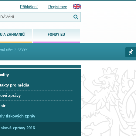
Přihlášení
Registrace
U A ZAHRANIČÍ
FONDY EU
ená věc: J. ŠEDÝ
ality
takty pro média
kové zprávy
str
hiv tiskových zpráv
iskové zprávy 2016