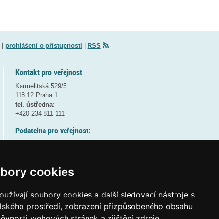
|
prohlášení o přístupnosti
|
RSS
Kontakt pro veřejnost
Karmelitská 529/5
118 12 Praha 1
tel. ústředna:
+420 234 811 111
Podatelna pro veřejnost:
pondělí a středa - 7:30-17:00
úterý a čtvrtek - 7:30-15:30
pátek - 7:30-14:00
bory cookies
8:30 - 9:30 - bezpečnostní přestávka
(více informací
ZDE
)
užívají soubory cookies a další sledovací nástroje s
elského prostředí, zobrazení přizpůsobeného obsahu
Elektronická podatelna:
těvnosti webových stránek a zjištění zdroje
posta@msmt.gov.cz