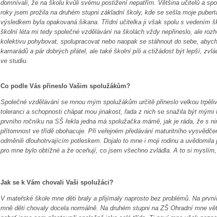
domnívali, že na školu kvůli svému postižení nepatřím. Většina učitelů a sp
roky jsem prožila na druhém stupni základní školy, kde se sešla moje puber
výsledkem byla opakovaná šikana. Třídní učitelka ji však spolu s vedením šk
školní léta mi tedy společné vzdělávání na školách vždy nepřineslo, ale ro
kolektivu pohybovat, spolupracovat nebo naopak se stáhnout do sebe, abych 
kamarádů a pár dobrých přátel, ale také školní píli a ctižádost být lepší, zv
ve studiu.
Co podle Vás přineslo Vašim spolužákům?
Společné vzdělávání se mnou mým spolužákům určitě přineslo velkou trpělivo
toleranci a schopnosti chápat mou jinakost, řada z nich se snažila být mým
prvního ročníku na SŠ řekla jedna má spolužačka mámě, jak je ráda, že s nim
přítomnost ve třídě obohacuje. Při veřejném předávání maturitního vysvědče
odměnili dlouhotrvajícím potleskem. Dojalo to mne i moji rodinu a uvědomila 
pro mne bylo obtížné a že oceňují, co jsem všechno zvládla. A to si myslím, 
Jak se k Vám chovali Vaši spolužáci?
V mateřské škole mne děti braly a přijímaly naprosto bez problémů. Na prv
mně děti chovaly docela normálně. Na druhém stupni na ZŠ Ohradní mne větš