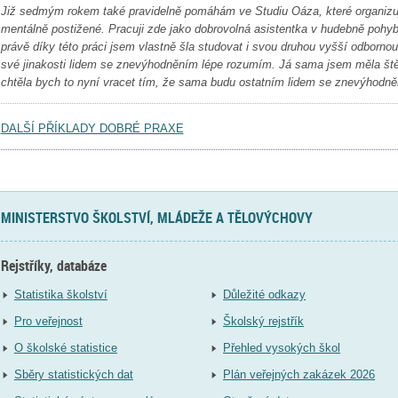
Již sedmým rokem také pravidelně pomáhám ve Studiu Oáza, které organizuj
mentálně postižené. Pracuji zde jako dobrovolná asistentka v hudebně poh
právě díky této práci jsem vlastně šla studovat i svou druhou vyšší odborno
své jinakosti lidem se znevýhodněním lépe rozumím. Já sama jsem měla štěs
chtěla bych to nyní vracet tím, že sama budu ostatním lidem se znevýhodn
DALŠÍ PŘÍKLADY DOBRÉ PRAXE
MINISTERSTVO ŠKOLSTVÍ, MLÁDEŽE A TĚLOVÝCHOVY
Rejstříky, databáze
Statistika školství
Důležité odkazy
Pro veřejnost
Školský rejstřík
O školské statistice
Přehled vysokých škol
Sběry statistických dat
Plán veřejných zakázek 2026