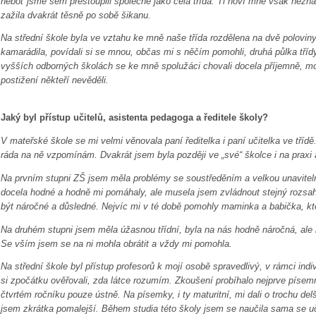
neboť jsme sem přestoupili společně jako celá třída. Ti noví mne však nezna
zažila dvakrát těsně po sobě šikanu.
Na střední škole byla ve vztahu ke mně naše třída rozdělena na dvě poloviny
kamarádila, povídali si se mnou, občas mi s něčím pomohli, druhá půlka tříd
vyšších odborných školách se ke mně spolužáci chovali docela příjemně, mo
postižení někteří nevěděli.
Jaký byl přístup učitelů, asistenta pedagoga a ředitele školy?
V mateřské škole se mi velmi věnovala paní ředitelka i paní učitelka ve třídě
ráda na ně vzpomínám. Dvakrát jsem byla později ve „své“ školce i na praxi
Na prvním stupni ZŠ jsem měla problémy se soustředěním a velkou unaviteln
docela hodné a hodně mi pomáhaly, ale musela jsem zvládnout stejný rozsah 
být náročné a důsledné. Nejvíc mi v té době pomohly maminka a babička, kt
Na druhém stupni jsem měla úžasnou třídní, byla na nás hodně náročná, ale 
Se vším jsem se na ni mohla obrátit a vždy mi pomohla.
Na střední škole byl přístup profesorů k mojí osobě spravedlivý, v rámci ind
si zpočátku ověřovali, zda látce rozumím. Zkoušení probíhalo nejprve píse
čtvrtém ročníku pouze ústně. Na písemky, i ty maturitní, mi dali o trochu delší
jsem zkrátka pomalejší. Během studia této školy jsem se naučila sama se u