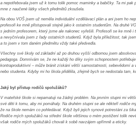
a nepotřebovala jsem už k tomu tolik pomoc maminky a babičky. Ta mi pak 
mne z naučené látky všech předmětů zkoušela.
Na obou VOŠ jsem už neměla individuální vzdělávací plán a ani jsem ho ne
profesoři ke mně přistupovali stejně jako k ostatním studentům. Na druhé 
s jedním profesorem, který jsme ale nakonec vyřešili. Profesoři se ke mně i 
a nevyčnívala jsem z řady ostatních studentů. Když byla příležitost, tak js
a to jsem v tom daném předmětu vždy také předvedla.
Všechny své školy od základní až po druhou vyšší odbornou jsem absolvova
pedagoga. Domnívám se, že ne každý ho díky svým schopnostem potřebuje a
kontraproduktivní – může bránit získání větší samostatnosti, sebevědomí a v
nebo studenta. Kdyby mi ho škola přidělila, zřejmě bych se nedostala tam, k
Jaký byl přístup rodičů spolužáků?
V mateřské škole si nepamatuji na žádný problém. Na prvním stupni mi většin
své děti k tomu, aby mi pomáhaly. Na druhém stupni se ale někteří rodiče 
že na škole nemám co pohledávat. Když byli jejich synové potrestáni za šikan
Rodiče mých spolužáků na střední škole většinou o mém postižení tolik nev
však rodiče mých spolužáků chovali k sobě navzájem upřímně a eticky.