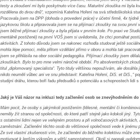
testy a zkoušení mi bylo poskytnuto více času. Maturitní zkouška mi byla kv
rozdělena do dvou dnů“,
vzpomíná Kateřina Hoření na svá středoškolská stu
Pracovala jsem na DPP (dohoda o provedení práce) v účetní firmě, 4x týdně
jazykovou školu a připravovala jsem se na přijímací zkoušky na svou první 
jsem běžné přijímací zkoušky a byla přijata v prvním kole. Po praxi ve Studi
mentálně postižené) na první VOŠ jsem si uvědomila, že chci pomáhat pos
aktivitách. Z tohoto důvodu jsem se nakonec rozhodla studovat ještě sociá
mohla lépe pomoci, měla přitom vzdělání přímo v oboru a mohla tak pracovat 
jsem se přihlásila na obor sociální pedagogika. Přijímací zkoušky jsem děla
zkouškách. Bylo to pro mne velmi náročné období. Po absolventských zko
titul „diplomovaný specialista“. Tyto tituly většinou nepoužívám, ale dosáhla
nikdo neuměli vůbec ani ve snu představit: Kateřina Hoření, DiS. et DiS.,“
pop
studijní dráhu, kterou boří řadu předsudků o potenciálu a schopnostech li
Jaký je Váš názor na inkluzi tedy začlenění osob se znevýhodněním do 
Mám pocit, že osoby s jakýmkoli postižením (tělesné, mentální či kombinov
neměly žít stranou od společnosti, do které patří stejně jako kdokoli jiný. T
s ostatními lidmi nejen ve veřejném prostoru a při volnočasových aktivitách, 
zaměstnání. Začlenění těchto osob do většinové společnosti vede k jinému po
Ze své vlastní zkušenosti vím, že začlenění do běžného kolektivu může zn
motivovat k lepším výkonům a větší samostatnosti. Okolí si naopak uvědomí,