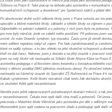
Za studií jsem jako dobrovolnice tři měsíce pracovala jako asistentka pedag
Štíbrova na Praze 8. Také pracuji na dohodu jako asistentka v komunikační s
komunikačních schopností a dovedností“ pro Společnost rodičů a přátel dětí
Po absolvování druhé vyšší odborné školy jsem v Praze oslovila asi sto pot
speciální a běžné mateřské školy, základní a střední školy se zájmem o poz
Odpovědělo mi patnáct subjektů a u poloviny z nich jsem byla na pohovoru.
pro mne byly náročné, jinde se zalekli mého postižení. Při pohovoru jsem 
zmínit, že mám Downův syndrom, typ mozaika. Často jsme již téměř domlou
mém sdělení najednou nebyl už zájem. Pro řadu zaměstnavatelů je zaměstn
které se raději vyhnou, a to bez ohledu na jeho skutečné schopnosti a dovedn
kteří mi dali šanci. Nakonec jsem ji dostala a na plný úvazek s pracovní sml
jsem na celý školní rok nastoupila na Střední škole Aloyse Klara na Praze 4
asistentka pedagoga v učňovském oboru keramika u šestadvacetiletého vozí
který v dětství prodělal DMO (dětskou mozkovou obrnu). Po ukončení tohot
nastoupila na částečný úvazek do Speciální ZŠ Ružinovská na Praze 4 k s
Kabuki syndromem. Kvůli školní nezralosti však tento žák docházku ukončil, 
ve zkušební lhůtě opět nezaměstnaná.
Neměla jsem ještě odpracovaných požadovaných dvanáct měsíců, a tak jse
v nezaměstnanosti. Čekala mne opět další vlna mailů a pohovorů. Od února
pracovala v Mateřské škole Větrníček jako asistentka pro děti s odlišným
Momentálně jsem opět vedena na pracovním úřadu a podstupuji opět další vl