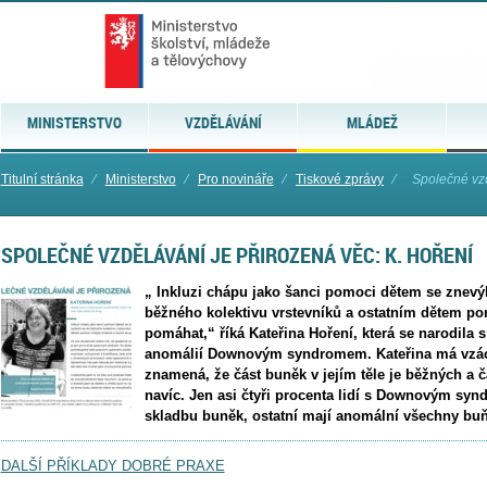
MINISTERSTVO
VZDĚLÁVÁNÍ
MLÁDEŽ
Titulní stránka
⁄
Ministerstvo
⁄
Pro novináře
⁄
Tiskové zprávy
⁄
Společné vzd
SPOLEČNÉ VZDĚLÁVÁNÍ JE PŘIROZENÁ VĚC: K. HOŘENÍ
„ Inkluzi chápu jako šanci pomoci dětem se znev
běžného kolektivu vrstevníků a ostatním dětem pom
pomáhat,“ říká Kateřina Hoření, která se narodila
anomálií Downovým syndromem. Kateřina má vzác
znamená, že část buněk v jejím těle je běžných 
navíc. Jen asi čtyři procenta lidí s Downovým s
skladbu buněk, ostatní mají anomální všechny bu
DALŠÍ PŘÍKLADY DOBRÉ PRAXE