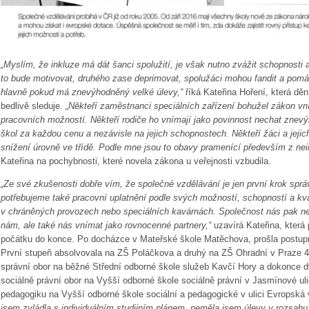
„Myslím, že inkluze má dát šanci spolužití, je však nutno zvážit schopnos
to bude motivovat, druhého zase deprimovat, spolužáci mohou fandit a pomáhat
hlavně pokud má znevýhodněný velké úlevy,“
říká Kateřina Hoření, která děn
bedlivě sleduje.
„Někteří zaměstnanci speciálních zařízení bohužel zákon vní
pracovních možností. Někteří rodiče ho vnímají jako povinnost nechat znev
škol za každou cenu a nezávisle na jejich
schopnostech. Někteří žáci a jejic
snížení úrovně ve třídě. Podle mne jsou to obavy pramenící především z nei
Kateřina na pochybnosti, které novela zákona u veřejnosti vzbudila.
„Ze své zkušenosti dobře vím, že společné vzdělávání je jen první krok sp
potřebujeme také pracovní uplatnění podle svých možností, schopností a kval
v chráněných provozech nebo speciálních kavárnách. Společnost nás pak ne
nám, ale také nás vnímat jako rovnocenné partnery,“
uzavírá Kateřina, která
počátku do konce. Po docházce v Mateřské škole Matěchova, prošla postup
První stupeň absolvovala na ZŠ Poláčkova a druhý na ZŠ Ohradní v Praze 4
správní obor na běžné Střední odborné škole služeb Kavčí Hory a dokonce d
sociálně právní obor na Vyšší odborné škole sociálně právní v Jasmínové uli
pedagogiku na Vyšší odborné škole sociální a pedagogické v ulici Evropská v
jsem zvládla s individuálním studijním plánem, neměla jsem úlevy v rozsahu