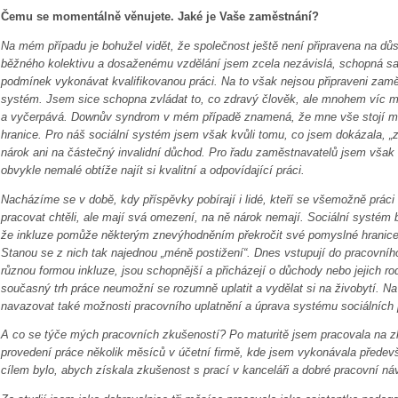
Čemu se momentálně věnujete. Jaké je Vaše zaměstnání?
Na mém případu je bohužel vidět, že společnost ještě není připravena na důs
běžného kolektivu a dosaženému vzdělání jsem zcela nezávislá, schopná sa
podmínek vykonávat kvalifikovanou práci. Na to však nejsou připraveni zamě
systém. Jsem sice schopna zvládat to, co zdravý člověk, ale mnohem víc m
a vyčerpává. Downův syndrom v mém případě znamená, že mne vše stojí m
hranice. Pro náš sociální systém jsem však kvůli tomu, co jsem dokázala, „
nárok ani na částečný invalidní důchod. Pro řadu zaměstnavatelů jsem však
obvykle nemalé obtíže najít si kvalitní a odpovídající práci.
Nacházíme se v době, kdy příspěvky pobírají i lidé, kteří se všemožně prác
pracovat chtěli, ale mají svá omezení, na ně nárok nemají. Sociální systém b
že inkluze pomůže některým znevýhodněním překročit své pomyslné hranice 
Stanou se z nich tak najednou „méně postižení“. Dnes vstupují do pracovního 
různou formou inkluze, jsou schopnější a přicházejí o důchody nebo jejich ro
současný trh práce neumožní se rozumně uplatit a vydělat si na živobytí. Na
navazovat také možnosti pracovního uplatnění a úprava systému sociálních
A co se týče mých pracovních zkušeností? Po maturitě jsem pracovala na 
provedení práce několik měsíců v účetní firmě, kde jsem vykonávala přede
cílem bylo, abych získala zkušenost s prací v kanceláři a dobré pracovní ná