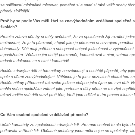
se odlišnosti minimálně tolerovat, pomáhat si a snad si také vážit snahy těch
přírody složitější.
Proč by se podle Vás měli žáci se znevýhodněním vzdělávat společně s
školách?
Protože zdravé děti by si měly uvědomit, že ve společnosti žijí rozdílní jedi
možnostmi, že je to přirozené, stejně jako je přirozené si navzájem pomáhat
dohromady. Děti mají potřebu a schopnost chápat jedinečnost a výjimečnost
a postižením. Většinou jim chtějí porozumět, komunikovat s nimi, vnímat spole
radosti a dokonce se s nimi i kamarádit.
Rodiče zdravých dětí si toto někdy neuvědomují a nechtějí připustit, aby jejic
spolu s dětmi znevýhodněnými. Většinou je to jen z neznalosti charakteru z
Rodiče někdy přítomnost takového jedince chápou jako újmu pro své dítě. Ne
mohlo svého spolužáka vnímat jako partnera a díky němu se rozvíjet napříkla
takoví rodiče své děti staví proti těm, kteří jsou odlišní a tím proces inkluze 
Co Vám osobně společné vzdělávání přineslo?
Určitě kamarády ze společnosti zdravých lidí. Pro mne osobně to ale bylo do
potkávala vstřícné lidi. Občasné problémy jsem měla nejen se spolužáky, ale i