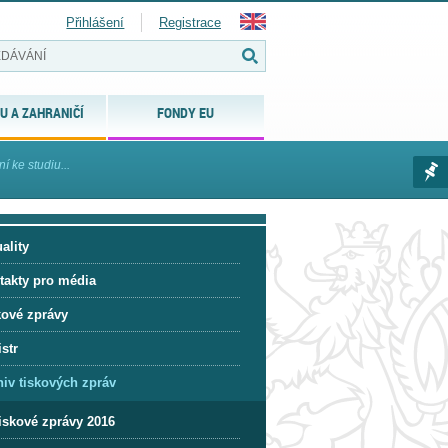
Přihlášení
Registrace
U A ZAHRANIČÍ
FONDY EU
ní ke studiu...
ality
takty pro média
kové zprávy
str
hiv tiskových zpráv
iskové zprávy 2016