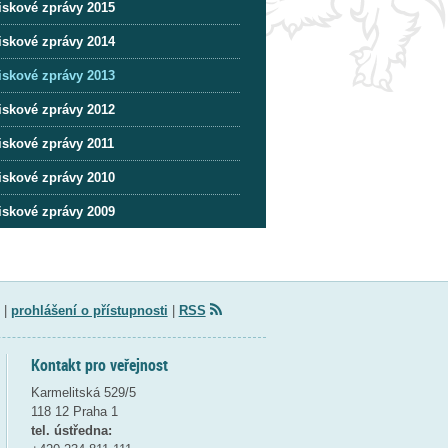
iskové zprávy 2015
iskové zprávy 2014
iskové zprávy 2013
iskové zprávy 2012
iskové zprávy 2011
iskové zprávy 2010
iskové zprávy 2009
|
prohlášení o přístupnosti
|
RSS
Kontakt pro veřejnost
Karmelitská 529/5
118 12 Praha 1
tel. ústředna: