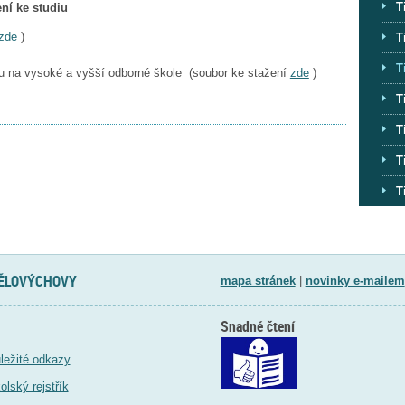
T
ní ke studiu
zde
)
T
T
diu na vysoké a vyšší odborné škole (soubor ke stažení
zde
)
T
T
T
T
TĚLOVÝCHOVY
mapa stránek
|
novinky e-mailem
Snadné čtení
ležité odkazy
olský rejstřík