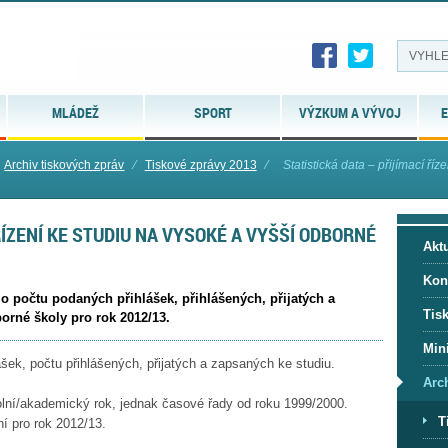
MLÁDEŽ
SPORT
VÝZKUM A VÝVOJ
E
Archiv tiskových zpráv
⁄
Tiskové zprávy 2013
⁄
Statistická data – přijímací říze
ŘÍZENÍ KE STUDIU NA VYSOKÉ A VYŠŠÍ ODBORNÉ
Aktu
Kon
 o počtu podaných přihlášek, přihlášených, přijatých a
Tis
orné školy pro rok 2012/13.
Mini
šek, počtu přihlášených, přijatých a zapsaných ke studiu.
Arc
olní/akademický rok, jednak časové řady od roku 1999/2000.
T
ní pro rok 2012/13.