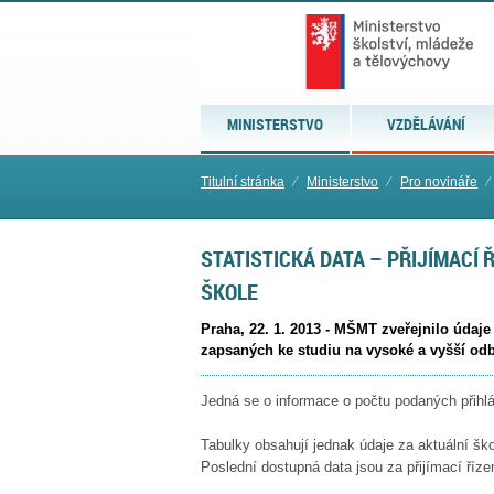
MINISTERSTVO
VZDĚLÁVÁNÍ
Titulní stránka
⁄
Ministerstvo
⁄
Pro novináře
⁄
STATISTICKÁ DATA – PŘIJÍMACÍ 
ŠKOLE
Praha, 22. 1. 2013 - MŠMT zveřejnilo údaje
zapsaných ke studiu na vysoké a vyšší odb
Jedná se o informace o počtu podaných přihlá
Tabulky obsahují jednak údaje za aktuální šk
Poslední dostupná data jsou za přijímací říze