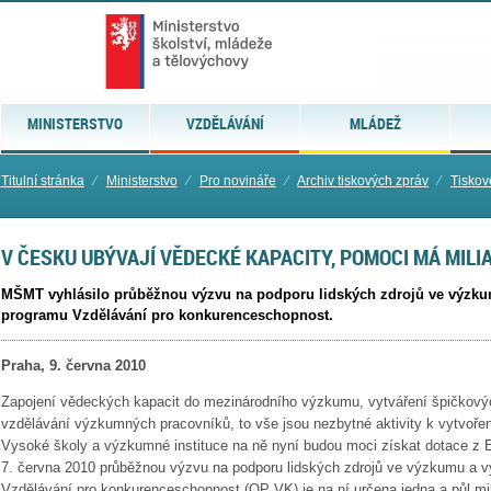
MINISTERSTVO
VZDĚLÁVÁNÍ
MLÁDEŽ
Titulní stránka
⁄
Ministerstvo
⁄
Pro novináře
⁄
Archiv tiskových zpráv
⁄
Tiskov
V ČESKU UBÝVAJÍ VĚDECKÉ KAPACITY, POMOCI MÁ MILI
MŠMT vyhlásilo průběžnou výzvu na podporu lidských zdrojů ve výzku
programu Vzdělávání pro konkurenceschopnost.
Praha, 9. června 2010
Zapojení vědeckých kapacit do mezinárodního výzkumu, vytváření špičkov
vzdělávání výzkumných pracovníků, to vše jsou nezbytné aktivity k vytvoření
Vysoké školy a výzkumné instituce na ně nyní budou moci získat dotace z 
7. června 2010 průběžnou výzvu na podporu lidských zdrojů ve výzkumu a v
Vzdělávání pro konkurenceschopnost (OP VK) je na ní určena jedna a půl mil