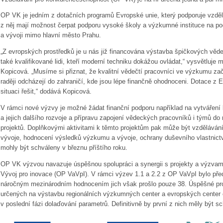
OP VK je jedním z dotačních programů Evropské unie, který podporuje vzděl
z něj mají možnost čerpat podporu vysoké školy a výzkumné instituce na p
a vývoji mimo hlavní město Prahu.
„Z evropských prostředků je u nás již financována výstavba špičkových věd
také kvalifikované lidi, kteří moderní techniku dokážou ovládat,“ vysvětluje m
Kopicová. „Musíme si přiznat, že kvalitní vědečtí pracovníci ve výzkumu zač
raději odcházejí do zahraničí, kde jsou lépe finančně ohodnoceni. Dotace z 
situaci řešit,“ dodává Kopicová.
V rámci nové výzvy je možné žádat finanční podporu například na vytváření
a jejich dalšího rozvoje a přípravu zapojení vědeckých pracovníků i týmů d
projektů. Doplňkovými aktivitami k těmto projektům pak může být vzdělávání
vývoje, hodnocení výsledků výzkumu a vývoje, ochrany duševního vlastnictví 
mohly být schváleny v březnu příštího roku.
OP VK výzvou navazuje úspěšnou spolupráci a synergii s projekty a výzv
Vývoj pro inovace (OP VaVpI). V rámci výzev 1.1 a 2.2 z OP VaVpI bylo pře
náročným mezinárodním hodnocením jich však prošlo pouze 38. Úspěšné proje
určených na výstavbu regionálních výzkumných center a evropských center 
v poslední fázi dolaďování parametrů. Definitivně by první z nich měly být 