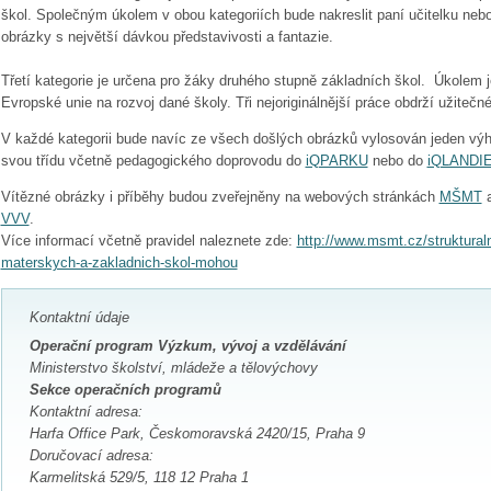
škol. Společným úkolem v obou kategoriích bude nakreslit paní učitelku nebo 
obrázky s největší dávkou představivosti a fantazie.
Třetí kategorie je určena pro žáky druhého stupně základních škol. Úkolem je
Evropské unie na rozvoj dané školy. Tři nejoriginálnější práce obdrží užitečn
V každé kategorii bude navíc ze všech došlých obrázků vylosován jeden výh
svou třídu včetně pedagogického doprovodu do
iQPARKU
nebo do
iQLANDI
Vítězné obrázky i příběhy budou zveřejněny na webových stránkách
MŠMT
a
VVV
.
Více informací včetně pravidel naleznete zde:
http://www.msmt.cz/strukturaln
materskych-a-zakladnich-skol-mohou
Kontaktní údaje
Operační program Výzkum, vývoj a vzdělávání
Ministerstvo školství, mládeže a tělovýchovy
Sekce operačních programů
Kontaktní adresa:
Harfa Office Park, Českomoravská 2420/15, Praha 9
Doručovací adresa:
Karmelitská 529/5, 118 12 Praha 1