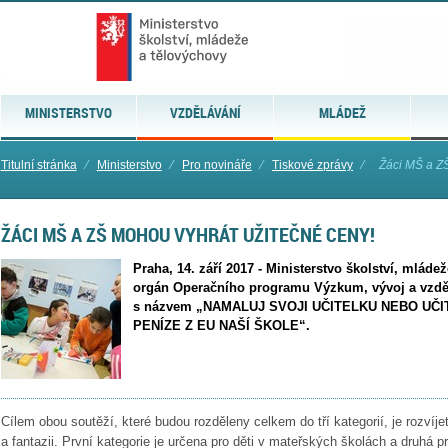
MINISTERSTVO
VZDĚLÁVÁNÍ
MLÁDEŽ
Titulní stránka
⁄
Ministerstvo
⁄
Pro novináře
⁄
Tiskové zprávy
⁄
Žáci MŠ a Z
ŽÁCI MŠ A ZŠ MOHOU VYHRÁT UŽITEČNÉ CENY!
Praha, 14. září 2017 - Ministerstvo školství, mláde
orgán Operačního programu Výzkum, vývoj a vzděl
s názvem „NAMALUJ SVOJI UČITELKU NEBO UČI
PENÍZE Z EU NAŠÍ ŠKOLE“.
Cílem obou soutěží, které budou rozděleny celkem do tří kategorií, je rozvíje
a fantazii. První kategorie je určena pro děti v mateřských školách a druhá 