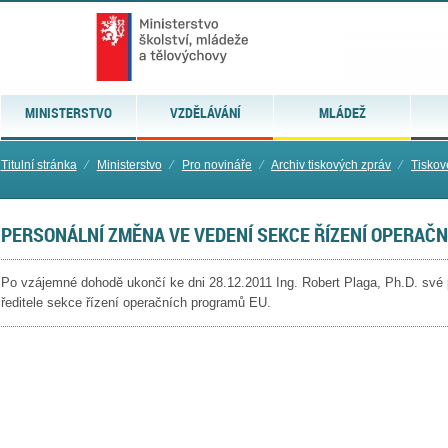
MINISTERSTVO
VZDĚLÁVÁNÍ
MLÁDEŽ
Titulní stránka
⁄
Ministerstvo
⁄
Pro novináře
⁄
Archiv tiskových zpráv
⁄
Tiskov
PERSONÁLNÍ ZMĚNA VE VEDENÍ SEKCE ŘÍZENÍ OPERAČ
Po vzájemné dohodě ukončí ke dni 28.12.2011 Ing. Robert Plaga, Ph.D. své 
ředitele sekce řízení operačních programů EU.