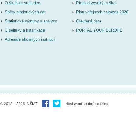
O školské statistice
Přehled vysokých škol
Sběry statistických dat
Plán veřejných zakázek 2026
Statistické výstupy a analýzy
Otevřená data
Číselníky a klasifikace
PORTÁL YOUR EUROPE
Adresáře školských institucí
© 2013 – 2026 MŠMT
Nastavení soubrů cookies