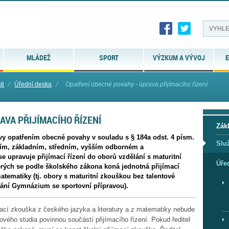
MLÁDEŽ
SPORT
VÝZKUM A VÝVOJ
E
ti
⁄
Úřední deska
⁄
Opatření obecné povahy - úprava přijímacího řízení
AVA PŘIJÍMACÍHO ŘÍZENÍ
Zák
ovy opatřením obecné povahy v souladu s § 184a odst. 4 písm.
Slu
lním, základním, středním, vyšším odborném a
e upravuje přijímací řízení do oborů vzdělání s maturitní
Úře
erých se podle školského zákona koná jednotná přijímací
matematiky (tj. obory s maturitní zkouškou bez talentové
lání Gymnázium se sportovní přípravou).
mací zkouška z českého jazyka a literatury a z matematiky nebude
ového studia povinnou součástí přijímacího řízení. Pokud ředitel