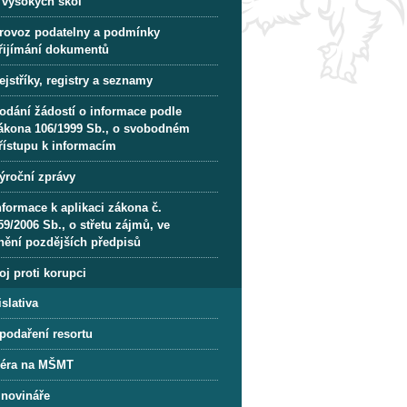
vysokých škol
rovoz podatelny a podmínky
řijímání dokumentů
ejstříky, registry a seznamy
odání žádostí o informace podle
ákona 106/1999 Sb., o svobodném
řístupu k informacím
ýroční zprávy
nformace k aplikaci zákona č.
59/2006 Sb., o střetu zájmů, ve
nění pozdějších předpisů
oj proti korupci
slativa
podaření resortu
iéra na MŠMT
 novináře