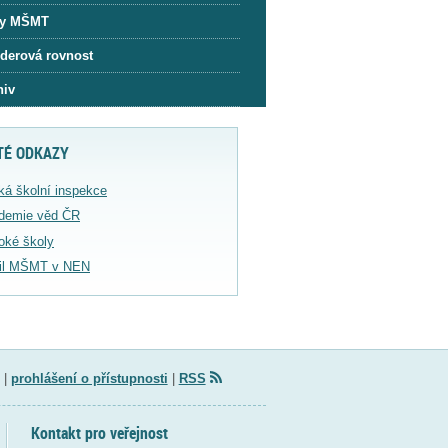
y MŠMT
derová rovnost
hiv
TÉ ODKAZY
ká školní inspekce
demie věd ČR
oké školy
fil MŠMT v NEN
|
prohlášení o přístupnosti
|
RSS
Kontakt pro veřejnost