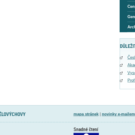
Cen
Gen
Arc
DŮLEŽI
Čes
Aka
Vys
Pro
TĚLOVÝCHOVY
mapa stránek
|
novinky e-mailem
Snadné čtení