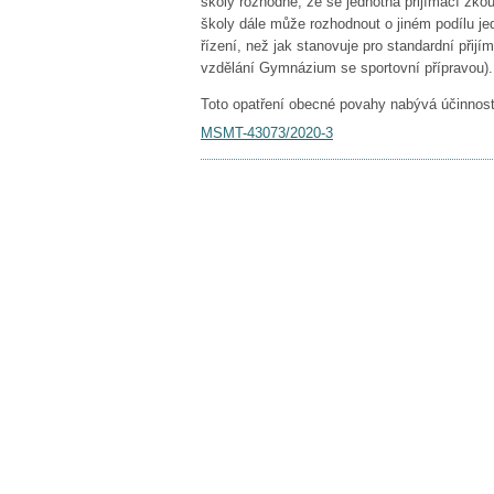
školy rozhodne, že se jednotná přijímací zko
školy dále může rozhodnout o jiném podílu j
řízení, než jak stanovuje pro standardní přijí
vzdělání Gymnázium se sportovní přípravou).
Toto opatření obecné povahy nabývá účinnost
MSMT-43073/2020-3