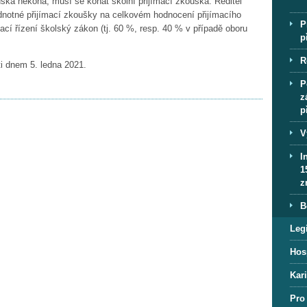
uška nekoná, musí se konat školní přijímací zkouška. Ředitel
ednotné přijímací zkoušky na celkovém hodnocení přijímacího
P
mací řízení školský zákon (tj. 60 %, resp. 40 % v případě oboru
p
R
i dnem 5. ledna 2021.
P
z
p
V
I
1
z
B
Legi
Hos
Kar
Pro