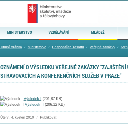
MINISTERSTVO
VZDĚLÁVÁNÍ
MLÁDEŽ
Titulní stránka
⁄
Ministerstvo
⁄
Hospodaření resortu
⁄
Veřejné zakázky
⁄
Arch
OZNÁMENÍ O VÝSLEDKU VEŘEJNÉ ZAKÁZKY "ZAJIŠTĚNÍ 
STRAVOVACÍCH A KONFERENČNÍCH SLUŽEB V PRAZE"
Výsledek I
(
201,87 KB
)
Výsledek II
(
206,12 KB
)
Úterý, 4. květen 2010 / Publikoval: