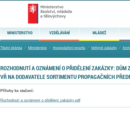
MINISTERSTVO
VZDĚLÁVÁNÍ
MLÁDEŽ
Titulní stránka
⁄
Ministerstvo
⁄
Hospodaření resortu
⁄
Veřejné zakázky
⁄
Arch
ROZHODNUTÍ A OZNÁMENÍ O PŘIDĚLENÍ ZAKÁZKY: DŮM 
VŘ NA DODAVATELE SORTIMENTU PROPAGAČNÍCH PŘED
Přílohy ke stažení:
Rozhodnutí a oznámení o přidělení zakázky.pdf