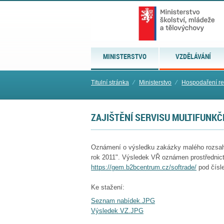
MINISTERSTVO
VZDĚLÁVÁNÍ
Titulní stránka
⁄
Ministerstvo
⁄
Hospodaření re
ZAJIŠTĚNÍ SERVISU MULTIFUNKČ
Oznámení o výsledku zakázky malého rozsahu 
rok 2011". Výsledek VŘ oznámen prostřednictv
https://gem.b2bcentrum.cz/softrade/
pod čísl
Ke stažení:
Seznam nabídek.JPG
Výsledek VZ.JPG