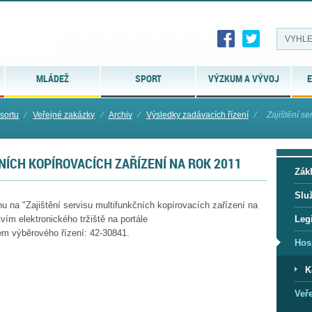
MLÁDEŽ
SPORT
VÝZKUM A VÝVOJ
E
sortu
⁄
Veřejné zakázky
⁄
Archiv
⁄
Výsledky zadávacích řízení
⁄
Zajištění se
NÍCH KOPÍROVACÍCH ZAŘÍZENÍ NA ROK 2011
Zák
Slu
na "Zajištění servisu multifunkčních kopírovacích zařízení na
Legi
ím elektronického tržiště na portále
em výběrového řízení: 42-30841.
Hos
K
Veř