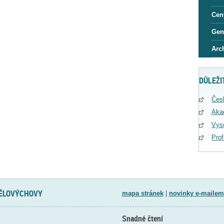
Cen
Gen
Arc
DŮLEŽI
Čes
Aka
Vys
Pro
TĚLOVÝCHOVY
mapa stránek
|
novinky e-mailem
Snadné čtení