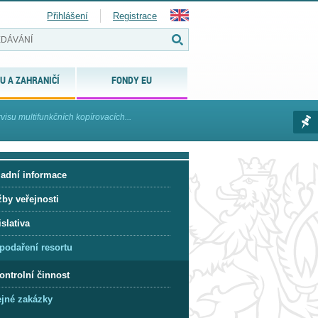
Přihlášení
Registrace
U A ZAHRANIČÍ
FONDY EU
rvisu multifunkčních kopírovacích...
ladní informace
žby veřejnosti
slativa
podaření resortu
ontrolní činnost
ejné zakázky