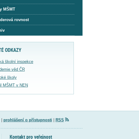
y MŠMT
derová rovnost
hiv
TÉ ODKAZY
ká školní inspekce
demie věd ČR
oké školy
fil MŠMT v NEN
|
prohlášení o přístupnosti
|
RSS
Kontakt pro veřejnost